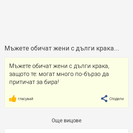
Мъжете обичат жени с дълги крака...
Мъжете обичат жени с дълги крака,
защото те: могат много по-бързо да
притичат за бира!
гласувай
Сподели
Още вицове