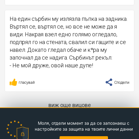
На един сърбин му излязла пъпка на задника.
Въртял се, въртял се, но все не може да я
види. Накрая взел едно голямо огледало,
подпрял го на стената, свалил си гащите и се
навел. Докато гледал обаче и к*ра му
започнал да се надига. Сърбинът рекъл:
- Не мой друже, овой наше дупе!
гласувай
Сподели
виж още вицове
Моля, отдели момент за да се запознаеш с
настройките за защита на твоите лични данни
Kvo.bg © 2017-2026