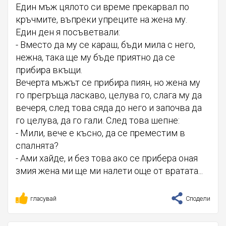
Един мъж цялото си време прекарвал по
кръчмите, въпреки упреците на жена му.
Един ден я посъветвали:
- Вместо да му се караш, бъди мила с него,
нежна, така ще му бъде приятно да се
прибира вкъщи.
Вечерта мъжът се прибира пиян, но жена му
го прегръща ласкаво, целува го, слага му да
вечеря, след това сяда до него и започва да
го целува, да го гали. След това шепне:
- Мили, вече е късно, да се преместим в
спалнята?
- Ами хайде, и без това ако се прибера оная
змия жена ми ще ми налети още от вратата...
гласувай
Сподели