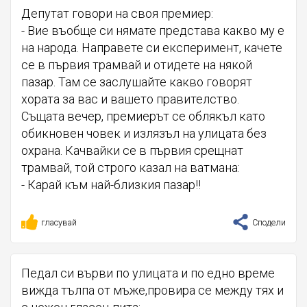
Депутат говори на своя премиер:
- Вие въобще си нямате представа какво му е
на народа. Направете си експеримент, качете
се в първия трамвай и отидете на някой
пазар. Там се заслушайте какво говорят
хората за вас и вашето правителство.
Същата вечер, премиерът се облякъл като
обикновен човек и излязъл на улицата без
охрана. Качвайки се в първия срещнат
трамвай, той строго казал на ватмана:
- Карай към най-близкия пазар!!
гласувай
Сподели
Педал си върви по улицата и по едно време
вижда тълпа от мъже,провира се между тях и