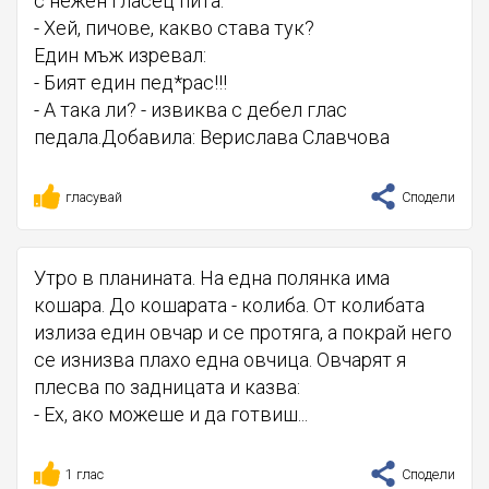
с нежен гласец пита:
- Хей, пичове, какво става тук?
Един мъж изревал:
- Бият един пед*рас!!!
- А така ли? - извиква с дебел глас
педала.Добавила: Верислава Славчова
гласувай
Сподели
Утро в планината. На една полянка има
кошара. До кошарата - колиба. От колибата
излиза един овчар и се протяга, а покрай него
се изнизва плахо една овчица. Овчарят я
плесва по задницата и казва:
- Ех, ако можеше и да готвиш...
1 глас
Сподели