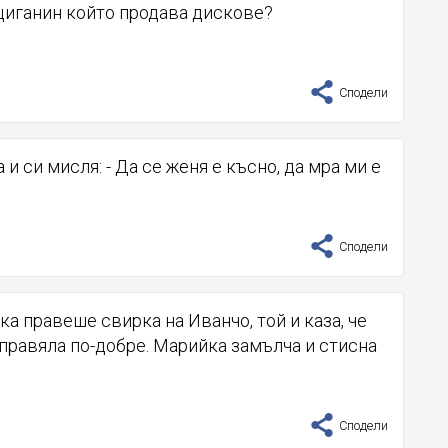
 циганин който продава дискове?
Сподели
 и си мисля: - Да се женя е късно, да мра ми е
Сподели
а правеше свирка на Иванчо, той и каза, че
правяла по-добре. Марийка замълча и стисна
Сподели