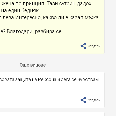
а жена по принцип. Тази сутрин дадох
 на един бедняк.
ет лева Интересно, какво ли е казал мъжа
же? Благодари, разбира се.
Сподели
Още вицове
совата защита на Рексона и сега се чувствам
Сподели