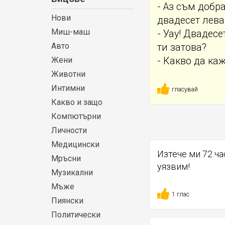
- Аз съм добр
Нови
двадесет лева
Миш-маш
- Уау! Двадес
Авто
ти затова?
Жени
- Какво да ка
Животни
Интимни
гласувай
Какво и защо
Компютърни
Личности
Медицински
Изтече ми 72 ча
Мръсни
уязвим!
Музикални
Мъже
1 глас
Пиянски
Политически