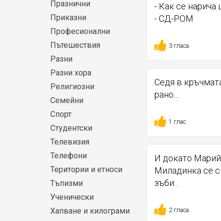
Празнични
- Как се нарича
Приказни
- СД-РОМ
Професионални
Пътешествия
3 гласа
Разни
Разни хора
Седя в кръчмата
Религиозни
рано…
Семейни
Спорт
1 глас
Студентски
Телевизия
Телефони
И докато Марийк
Територии и етноси
Миладинка се с
зъби...
Тъпизми
Ученически
2 гласа
Хапване и килограми