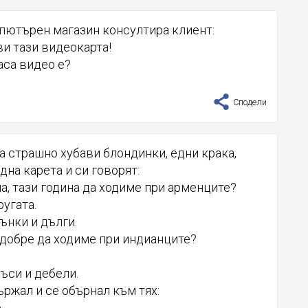
пютърен магазин консултира клиент:
и тази видеокарта!
часа видео е?
Сподели
а страшно хубави блондинки, едни крака,
 една карета и си говорят:
па, тази година да ходиме при арменците?
ругата.
тънки и дълги.
-добре да ходиме при индианците?
къси и дебели.
ржал и се обърнал към тях:
.