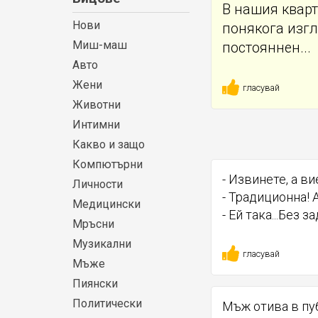
В нашия кварт
Нови
понякога изгл
Миш-маш
постояннен...
Авто
Жени
гласувай
Животни
Интимни
Какво и защо
Компютърни
- Извинете, а в
Личности
- Традиционна! 
Медицински
- Ей така...Без 
Мръсни
Музикални
гласувай
Мъже
Пиянски
Политически
Мъж отива в пу