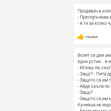
Продавач в ком
- Препоръчвам в
- А тя за колко 
гласувай
Возят се две ам
едни устни ... в
- Искаш ли, скъ
- Защо? - Пита д
- Защото са им 
- Айде скъпа по
- Защо?
- Защото са им 
Кучияша не издъ
- Елате при мене