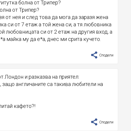
*итутка болна от Трипер?
болна от Трипер?
зя от нея и след това да мога да заразя жена
ика си от 7 етаж а той жена си, а тя любовника
той любовницата си от 2 етаж на другия вход, а
*а майка му да е*а, днес ми срита кучето.
Сподели
т Лондон и разказва на приятел:
м, защо англичаните са такива любители на
питай кафето?!
Сподели