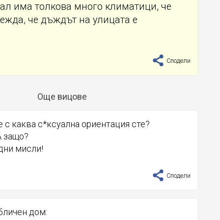
ал има толкова много климатици, че
ежда, че дъждът на улицата е
Сподели
Още вицове
ие с каква с*ксуална ориентация сте?
А защо?
задни мисли!
Сподели
бличен дом: