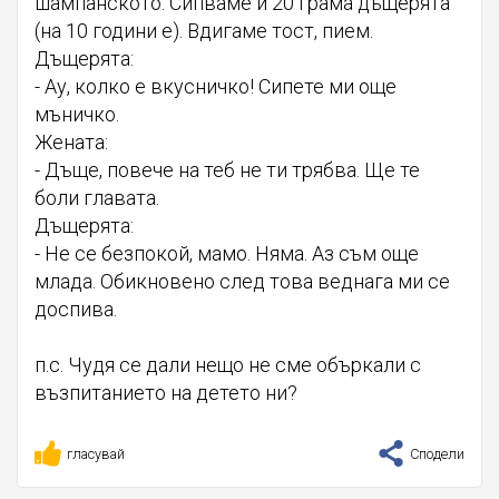
шампанското. Сипваме и 20 грама дъщерята
(на 10 години е). Вдигаме тост, пием.
Дъщерята:
- Ау, колко е вкусничко! Сипете ми още
мъничко.
Жената:
- Дъще, повече на теб не ти трябва. Ще те
боли главата.
Дъщерята:
- Не се безпокой, мамо. Няма. Аз съм още
млада. Обикновено след това веднага ми се
доспива.
п.с. Чудя се дали нещо не сме объркали с
възпитанието на детето ни?
гласувай
Сподели