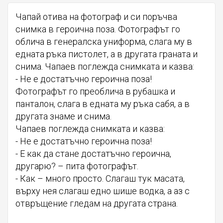
Чапай отива на фотограф и си поръчва
снимка в героична поза. Фотографът го
облича в генералска униформа, слага му в
едната ръка пистолет, а в другата граната и
снима. Чапаев поглежда снимката и казва:
- Не е достатъчно героична поза!
Фотографът го преоблича в рубашка и
панталон, слага в едната му ръка сабя, а в
другата знаме и снима.
Чапаев поглежда снимката и казва:
- Не е достатъчно героична поза!
- Е как да стане достатъчно героична,
другарю? – пита фотографът.
- Как – много просто. Слагаш тук масата,
върху нея слагаш едно шише водка, а аз с
отвръщение гледам на другата страна.