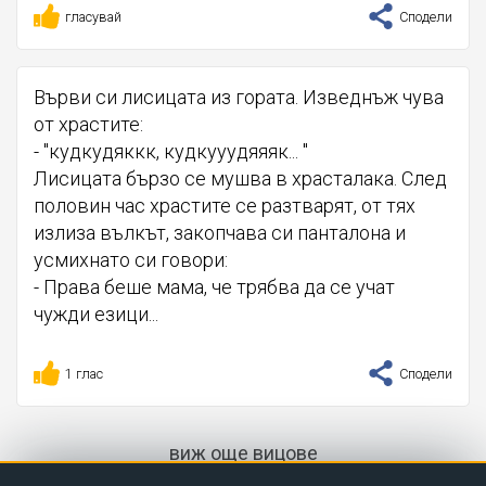
гласувай
Сподели
Върви си лисицата из гората. Изведнъж чува
от храстите:
- "кудкудяккк, кудкууудяяяк... "
Лисицата бързо се мушва в храсталака. След
половин час храстите се разтварят, от тях
излиза вълкът, закопчава си панталона и
усмихнато си говори:
- Права беше мама, че трябва да се учат
чужди езици...
1 глас
Сподели
виж още вицове