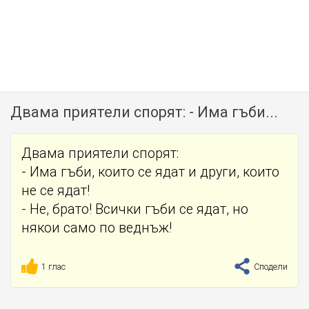
Двама приятели спорят: - Има гъби...
Двама приятели спорят:
- Има гъби, които се ядат и други, които
не се ядат!
- Не, брато! Всички гъби се ядат, но
някои само по веднъж!
1 глас
Сподели