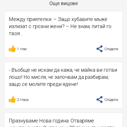
Още вицове
Между приятелки: – Защо хубавите мъже
излизат с грозни жени? – Не знам, питай го
твоя…
1 глас
Сподели
- Въобще не искам да кажа, че майка ви готви
лошо! Но мисля, че започвам да разбирам,
защо се молите преди ядене!
2 гласа
Сподели
Празнуваме Нова година. Отваряме