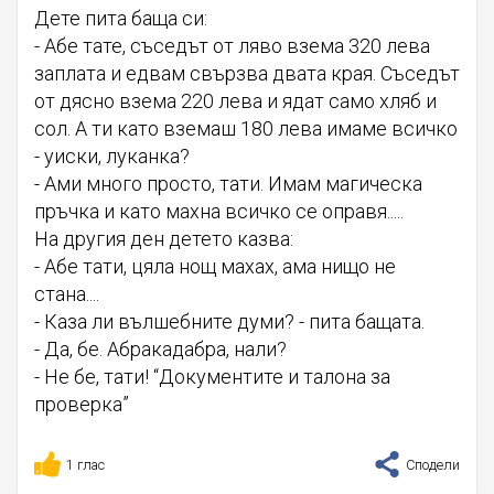
Дете пита баща си:
- Абе тате, съседът от ляво взема 320 лева
заплата и едвам свързва двата края. Съседът
от дясно взема 220 лева и ядат само хляб и
сол. А ти като вземаш 180 лева имаме всичко
- уиски, луканка?
- Ами много просто, тати. Имам магическа
пръчка и като махна всичко се оправя.....
На другия ден детето казва:
- Абе тати, цяла нощ махах, ама нищо не
стана....
- Каза ли вълшебните думи? - пита бащата.
- Да, бе. Абракадабра, нали?
- Не бе, тати! “Документите и талона за
проверка”
1 глас
Сподели