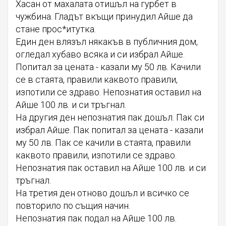
Хасан от махалата отишъл на гурбет в
чужбина. Гладът вкъщи принудил Айше да
стане прос*итутка.
Един ден влязъл някакъв в публичния дом,
огледал хубаво всяка и си избрал Айше.
Попитал за цената - казали му 50 лв. Качили
се в стаята, правили каквото правили,
изпотили се здраво. Непознатия оставил на
Айше 100 лв. и си тръгнал.
На другия ден непознатия пак дошъл. Пак си
избрал Айше. Пак попитал за цената - казали
му 50 лв. Пак се качили в стаята, правили
каквото правили, изпотили се здраво.
Непознатия пак оставил на Айше 100 лв. и си
тръгнал.
На третия ден отново дошъл и всичко се
повторило по същия начин.
Непознатия пак подал на Айше 100 лв.