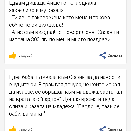
Едвам дишаща Айше го погледнала
закачливо и му казала:
- Ти явно такава жена като мене и такова
еб*не не си виждал, а!
- А, не съм виждал! - отговорил оня - Хасан ти
изпраща 300 лв. по мен и много поздрави!
гласувай
Сподели
Една баба пътувала към София, за да навести
внуците си. В трамвая дочула, че който искал
да излезе, се обръщал към младежа, застанал
на вратата с "пардон". Дошло време и тя да
слиза и казала на младежа: "Пардоне, пази се,
баби, да мина..."
гласувай
Сподели