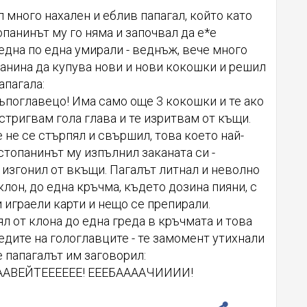
 много нахален и еблив папагал, който като
опанинът му го няма и започвал да е*е
една по една умирали - веднъж, вече много
панина да купува нови и нови кокошки и решил
апагала:
ъпоглавецо! Има само още 3 кокошки и те ако
остригвам гола глава и те изритвам от къщи.
 не се стърпял и свършил, това което най-
стопанинът му изпълнил заканата си -
о изгонил от вкъщи. Пагалът литнал и неволно
клон, до една кръчма, където дозина пияни, с
 играели карти и нещо се препирали.
л от клона до една греда в кръчмата и това
дите на гологлавците - те замомент утихнали
 папагалът им заговорил:
ААВЕЙТЕЕЕЕЕЕ! ЕЕЕБААААЧИИИИ!