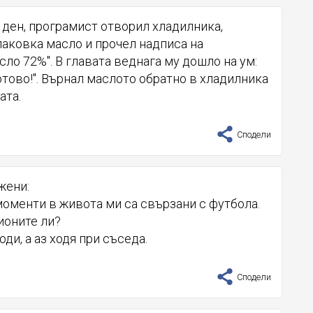
 ден, програмист отворил хладилника,
паковка масло и прочел надписа на
сло 72%". В главата веднага му дошло на ум:
готово!". Върнал маслото обратно в хладилника
ата.
Сподели
жени:
моменти в живота ми са свързани с футбола.
ионите ли?
оди, а аз ходя при съседа.
Сподели