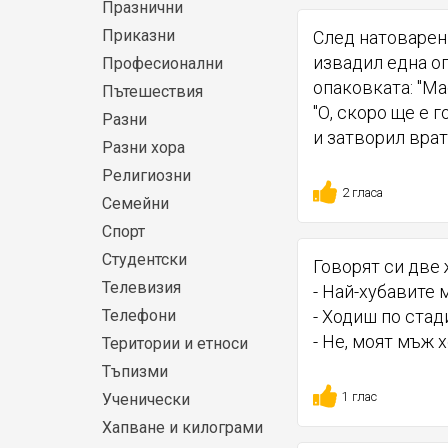
Празнични
Приказни
След натоварен
извадил една о
Професионални
опаковката: "Ма
Пътешествия
"О, скоро ще е 
Разни
и затворил врат
Разни хора
Религиозни
2 гласа
Семейни
Спорт
Студентски
Говорят си две 
Телевизия
- Най-хубавите 
Телефони
- Ходиш по стад
- Не, моят мъж х
Територии и етноси
Тъпизми
1 глас
Ученически
Хапване и килограми