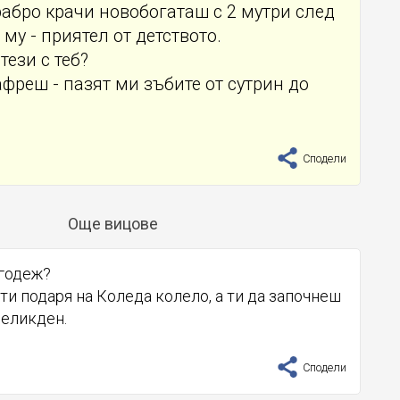
абро крачи новобогаташ с 2 мутри след
му - приятел от детството.
 тези с теб?
афреш - пазят ми зъбите от сутрин до
Сподели
Още вицове
 годеж?
а ти подаря на Коледа колело, а ти да започнеш
Великден.
Сподели