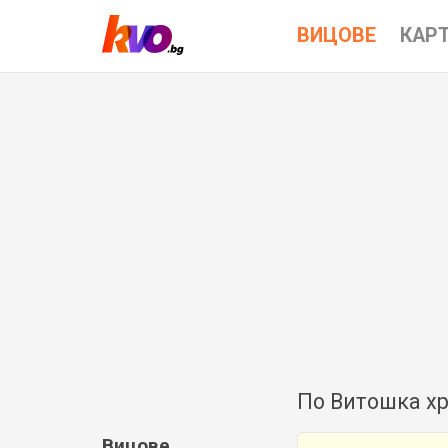
ВИЦОВЕ
КАР
По Витошка хр
Вицове