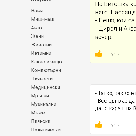
По Витошка хр
Нови
него. Насреща 
Миш-маш
- Пешо, кои са
Авто
- Дирол и Акв
Жени
вечер.
Животни
Интимни
гласувай
Какво и защо
Компютърни
Личности
Медицински
- Татко, какво е
Мръсни
- Все едно аз д
Музикални
да го караш на 
Мъже
Пиянски
гласувай
Политически