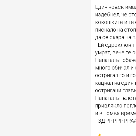
Един човек имал
издебнел, че ст
кокошките и те 
писнало на сто
да се скара на п
- Ей едроклюн т
умрат, вече те 
Папагалът обаче
много обичал и 
остригал го и г
кацнал на един 
остригани глави
Папагалът влетя
привлякло погле
и в томва време
- ЗДРРРРРРРА