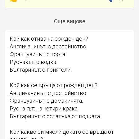
Още вицове
Кой как отива на рожден ден?
Англичанинът: с достойнство.
Французинът: с торта.
Руснакът: с водка.
Българинът: с приятели.
Кой как се връща от рожден ден?
Англичанинът: с достойнство.
Французинът: с домакинята.
Руснакът: на четири крака.
Българинът: с остатъка от водката.
Кой какво си мисли докато се връща от