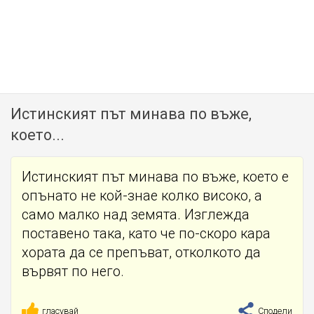
Истинският път минава по въже,
което...
Истинският път минава по въже, което е
опънато не кой-знае колко високо, а
само малко над земята. Изглежда
поставено така, като че по-скоро кара
хората да се препъват, отколкото да
вървят по него.
гласувай
Сподели