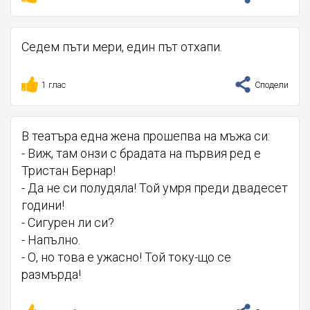
Седем пъти мери, един път отхапи.
1 глас
Сподели
В театъра една жена прошепва на мъжа си:
- Виж, там онзи с брадата на първия ред е
Тристан Бернар!
- Да не си полудяла! Той умря преди двадесет
години!
- Сигурен ли си?
- Напълно.
- О, но това е ужасно! Той току-що се
размърда!