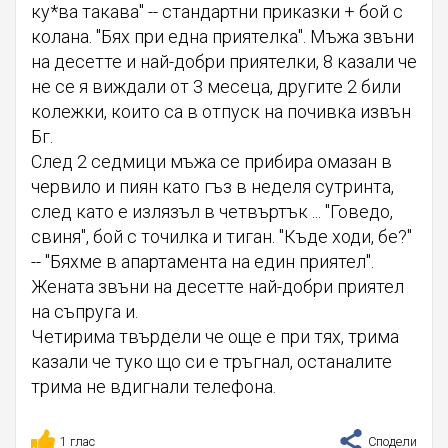
ку*ва такава" -- стандартни приказки + бой с
колана. "Бях при една приятелка". Мъжа звъни
на десетте и най-добри приятелки, 8 казали че
не се я виждали от 3 месеца, другите 2 били
колежки, които са в отпуск на почивка извън
Бг.
След 2 седмици мъжа се прибира омазан в
червило и пиян като гъз в неделя сутринта,
след като е излязъл в четвъртък ... "Говедо,
свиня", бой с точилка и тиган. "Къде ходи, бе?"
-- "Бяхме в апартамента на един приятел".
Жената звъни на десетте най-добри приятел
на съпруга и.
Четирима твърдели че още е при тях, трима
казали че туко що си е тръгнал, останалите
трима не вдигнали телефона.
1 глас
Сподели