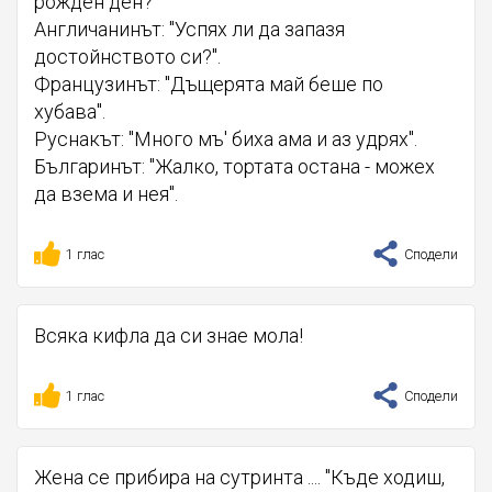
рожден ден?
Англичанинът: "Успях ли да запазя
достойнството си?".
Французинът: "Дъщерята май беше по
хубава".
Руснакът: "Много мъ' биха ама и аз удрях".
Българинът: "Жалко, тортата остана - можех
да взема и нея".
1 глас
Сподели
Всяка кифла да си знае мола!
1 глас
Сподели
Жена се прибира на сутринта .... "Къде ходиш,