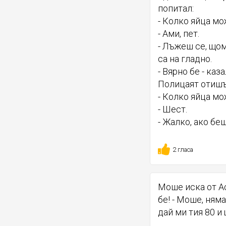
попитал:
- Колко яйца м
- Ами, пет.
- Лъжеш се, що
са на гладно.
- Вярно бе - каз
Полицаят отишъ
- Колко яйца м
- Шест.
- Жалко, ако беш
2 гласа
Моше иска от Ас
бе! - Моше, няма
дай ми тия 80 и