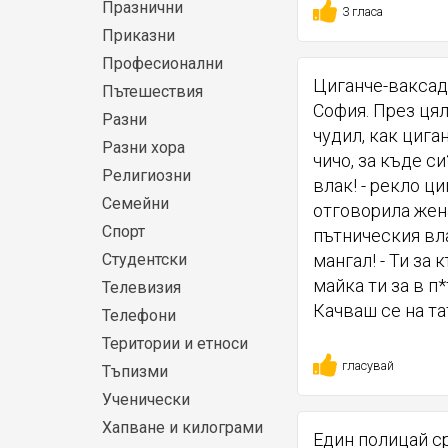
Празнични
3 гласа
Приказни
Професионални
Циганче-ваксад
Пътешествия
София. През ця
Разни
чудил, как цига
Разни хора
чичо, за къде си
Религиозни
влак! - рекло ци
Семейни
отговорила жена
Спорт
пътническия вла
Студентски
мангал! - Ти за 
майка ти за в п*
Телевизия
Качваш се на та
Телефони
Територии и етноси
гласувай
Тъпизми
Ученически
Хапване и килограми
Един полицай с