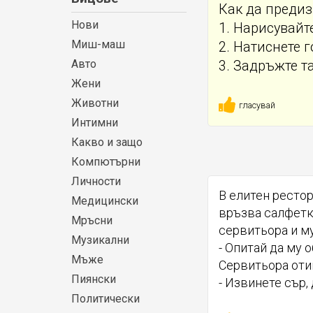
Как да предиз
Нови
1. Нарисувайт
Миш-маш
2. Натиснете г
Авто
3. Задръжте та
Жени
Животни
гласувай
Интимни
Какво и защо
Компютърни
Личности
В елитен рестор
Медицински
връзва салфетка
Мръсни
сервитьора и му
Музикални
- Опитай да му 
Мъже
Сервитьора отив
Пиянски
- Извинете сър,
Политически