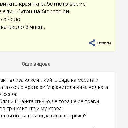
викате края на работното време:
е един бутон на бюрото си.
о с чело.
ка около 8 часа...
Сподели
Още вицове
ант влиза клиент, който сяда на масата и
та около врата си. Управителя вика веднага
 казва:
обясниш най-тактично, че това не се прави.
а при клиента и му казва:
 да ви обръсна или да ви подстрижа?