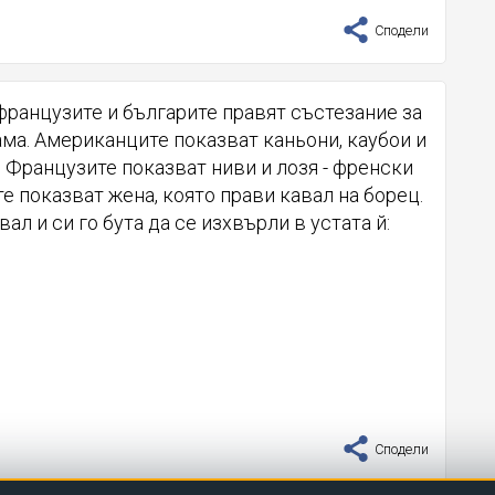
Сподели
французите и българите правят състезание за
ма. Американците показват каньони, каубои и
o". Французите показват ниви и лозя - френски
те показват жена, която прави кавал на борец.
ал и си го бута да се изхвърли в устата й:
?
Сподели