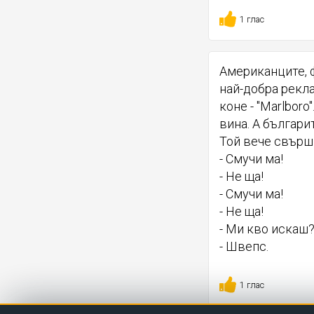
1 глас
Американците, 
най-добра рекла
коне - "Marlbor
вина. А българи
Той вече свършв
- Смучи ма!
- Не ща!
- Смучи ма!
- Не ща!
- Ми кво искаш
- Швепс.
1 глас