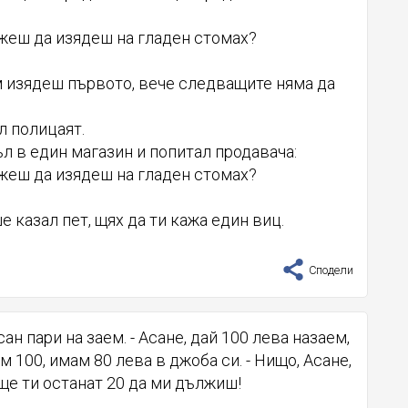
ожеш да изядеш на гладен стомах?
м изядеш първото, вече следващите няма да
ал полицаят.
л в един магазин и попитал продавача:
ожеш да изядеш на гладен стомах?
е казал пет, щях да ти кажа един виц.
Сподели
ан пари на заем. - Асане, дай 100 лева назаем,
м 100, имам 80 лева в джоба си. - Нищо, Асане,
 ще ти останат 20 да ми дължиш!