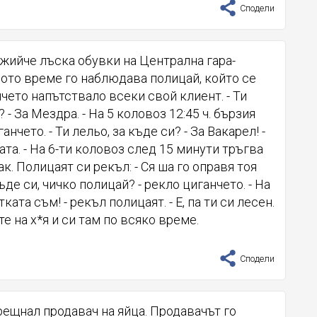
Сподели
жийче лъска обувки на Централна гара-
лото време го наблюдава полицай, който се
нчето напътствало всеки свой клиент. - Ти
? - За Мездра. - На 5 коловоз 12:45 ч. бързия
ганчето. - Ти лельо, за къде си? - За Вакарел! -
та. - На 6-ти коловоз след 15 минути тръгва
к. Полицаят си рекъл: - Ся ша го оправя тоя
къде си, чичко полицай? - рекло циганчето. - На
тката съм! - рекъл полицаят. - Е, па ти си лесен.
те на х*я и си там по всяко време.
Сподели
рещнал продавач на яйца. Продавачът го