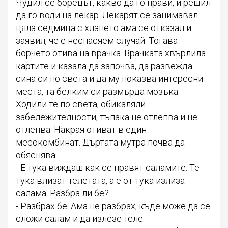
Чудил се борецът, какво да го прави, и решил
да го води на лекар. Лекарят се занимавал
цяла седмица с хлапето ама се отказал и
заявил, че е неспасяем случай. Тогава
борчето отива на врачка. Врачката хвърлила
картите и казала да започва, да развежда
сина си по света и да му показва интересни
места, та белким си размърда мозъка.
Ходили те по света, обикаляли
забележителности, тъпака не отлепва и не
отлепва. Накрая отиват в един
месокомбинат. Дъртата мутра почва да
обяснява:
- Е тука виждаш как се правят саламите. Те
тука влизат телетата, а е от тука излиза
салама. Разбра ли бе?
- Разбрах бе. Ама не разбрах, къде може да се
сложи салам и да излезе теле.