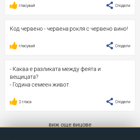
гласувай
Сподели
Код червено - червена рокля с червено вино!
гласувай
Сподели
- Каква е разликата между феята и
вещицата?
- Година семеен живот.
2 гласа
Сподели
виж още вицове