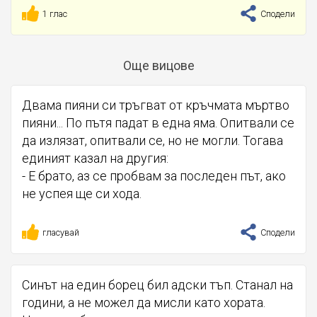
1 глас
Сподели
Още вицове
Двама пияни си тръгват от кръчмата мъртво
пияни... По пътя падат в една яма. Опитвали се
да излязат, опитвали се, но не могли. Тогава
единият казал на другия:
- Е брато, аз се пробвам за последен път, ако
не успея ще си хода.
гласувай
Сподели
Синът на един борец бил адски тъп. Станал на
години, а не можел да мисли като хората.