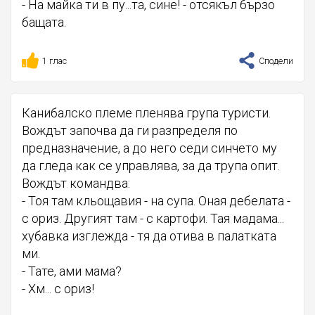
- На майка ти в пу...та, сине! - отсякъл бързо
бащата.
1 глас
Сподели
Канибалско племе пленява група туристи.
Вождът започва да ги разпределя по
предназначение, а до него седи синчето му
да гледа как се управлява, за да трупа опит.
Вождът командва:
- Тоя там кльощавия - на супа. Оная дебелата -
с ориз. Другият там - с картофи. Тая мадама...
хубавка изглежда - тя да отива в палатката
ми.
- Тате, ами мама?
- Хм... с ориз!