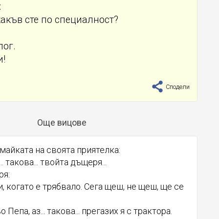
:
 какъв сте по специалност?
лог.
и!
Сподели
Още вицове
майката на своята приятелка:
.. такова... твойта дъщеря...
ря:
и, когато е трябвало. Сега щеш, не щеш, ще се
о Пепа, аз... такова... прегазих я с трактора.