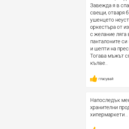
Завежда я в спа
свещи, отваря б
ушенцето неуст
оркестъра от из
с желание ляга 
панталоните си 
и шепти на пресе
Тогава мъжът сп
кълве...
гласувай
Напоследък мен
хранителни про
хипермаркети…