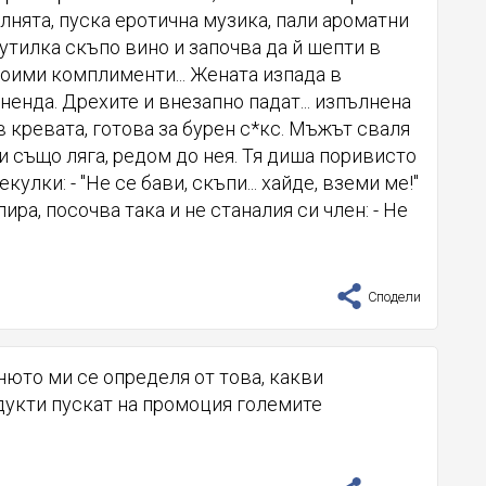
лнята, пуска еротична музика, пали ароматни
утилка скъпо вино и започва да й шепти в
оими комплименти... Жената изпада в
ненда. Дрехите и внезапно падат... изпълнена
в кревата, готова за бурен с*кс. Мъжът сваля
и също ляга, редом до нея. Тя диша поривисто
кулки: - "Не се бави, скъпи... хайде, вземи ме!"
ира, посочва така и не станалия си член: - Не
Сподели
юто ми се определя от това, какви
дукти пускат на промоция големите