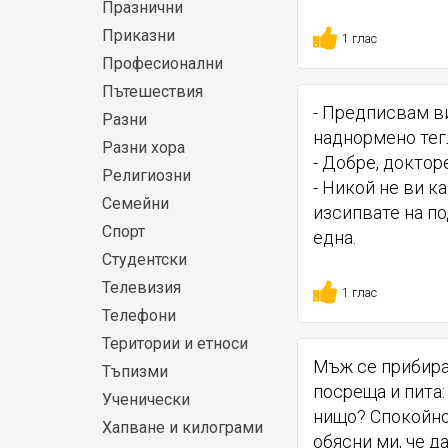
Празнични
Приказни
1 глас
Професионални
Пътешествия
- Предписвам ви
Разни
наднормено тег
Разни хора
- Добре, доктор
Религиозни
- Никой не ви ка
Семейни
изсипвате на по
Спорт
една.
Студентски
Телевизия
1 глас
Телефони
Територии и етноси
Мъж се прибира
Тъпизми
посреща и пита:
Ученически
нищо? Спокойно!
Хапване и килограми
обясни ми, че да