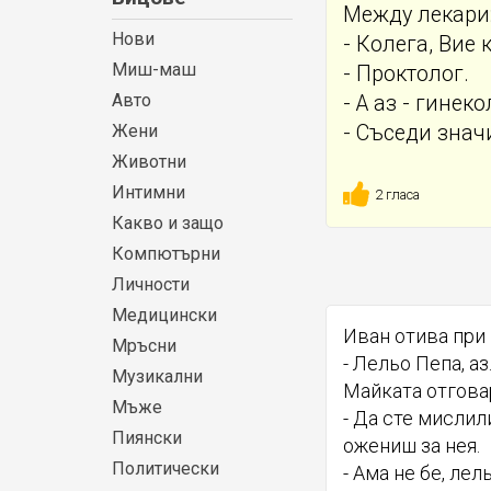
Между лекари
Нови
- Колега, Вие
Миш-маш
- Проктолог.
Авто
- А аз - гинеко
Жени
- Съседи знач
Животни
Интимни
2 гласа
Какво и защо
Компютърни
Личности
Медицински
Иван отива при 
Мръсни
- Лельо Пепа, аз.
Музикални
Майката отгова
Мъже
- Да сте мислил
Пиянски
ожениш за нея.
Политически
- Ама не бе, лель