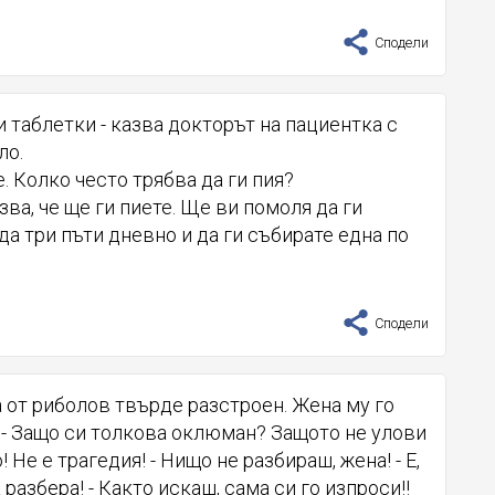
Сподели
 таблетки - казва докторът на пациентка с
ло.
е. Колко често трябва да ги пия?
зва, че ще ги пиете. Ще ви помоля да ги
да три пъти дневно и да ги събирате една по
Сподели
 от риболов твърде разстроен. Жена му го
 - Защо си толкова оклюман? Защото не улови
 Не е трагедия! - Нищо не разбираш, жена! - Е,
 разбера! - Както искаш, сама си го изпроси!!