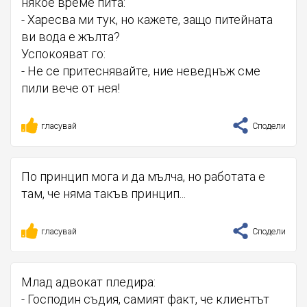
някое време пита:
- Харесва ми тук, но кажете, защо питейната
ви вода е жълта?
Успокояват го:
- Не се притеснявайте, ние неведнъж сме
пили вече от нея!
гласувай
Сподели
По принцип мога и да мълча, но работата е
там, че няма такъв принцип...
гласувай
Сподели
Млад адвокат пледира:
- Господин съдия, самият факт, че клиентът