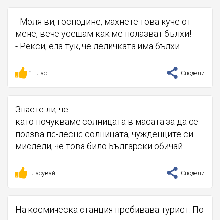
- Моля ви, господине, махнете това куче от
мене, вече усещам как ме полазват бълхи!
- Рекси, ела тук, че леличката има бълхи.
1 глас
Сподели
Знаете ли, че...
като почукваме солницата в масата за да се
ползва по-лесно солницата, чужденците си
мислели, че това било Български обичай.
гласувай
Сподели
На космическа станция пребивава турист. По