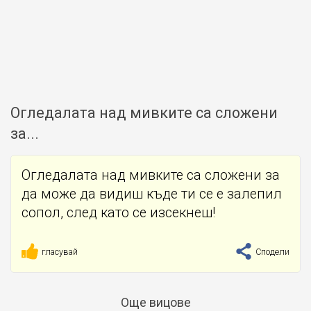
Огледалата над мивките са сложени
за...
Огледалата над мивките са сложени за
да може да видиш къде ти се е залепил
сопол, след като се изсекнеш!
гласувай
Сподели
Още вицове