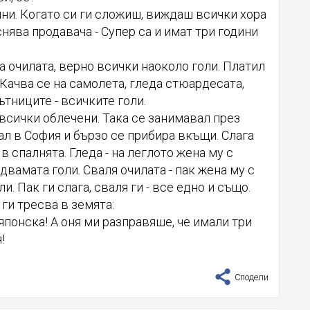
ни. Когато си ги сложиш, виждаш всички хора
яснява продавача - Супер са и имат три години
 очилата, верно всички наоколо голи. Платил
. Качва се на самолета, гледа стюардесата,
ътниците - всичките голи.
 всички облечени. Така се занимавал през
ал в София и бързо се прибира вкъщи. Слага
в спалнята. Гледа - на леглото жена му с
двамата голи. Сваля очилата - пак жена му с
. Пак ги слага, сваля ги - все едно и също.
 ги тресва в земята:
японска! А оня ми разправяше, че имали три
!
Сподели