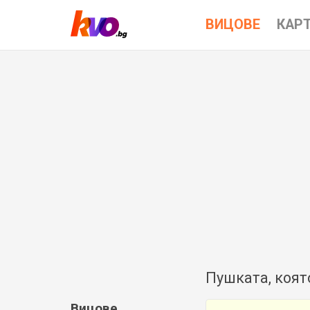
ВИЦОВЕ
КАР
Пушката, коят
Вицове