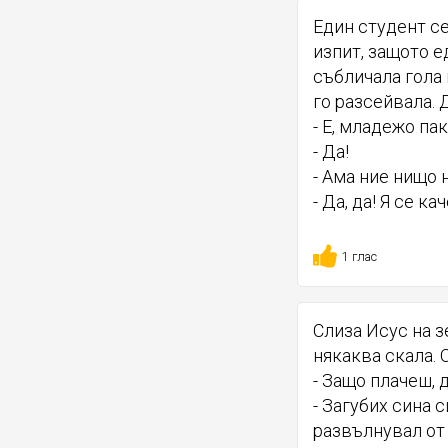
Един студент се
изпит, защото е
събличала гола 
го разсейвала. 
- Е, младежо па
- Да!
- Ама ние нищо 
- Да, да! Я се к
1 глас
Слиза Исус на з
някаква скала. 
- Защо плачеш, 
- Загубих сина с
развълнувал от 