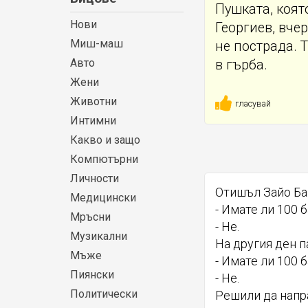
Пушката, коят
Нови
Георгиев, вче
Миш-маш
не пострада. 
Авто
в гърба.
Жени
Животни
гласувай
Интимни
Какво и защо
Компютърни
Личности
Отишъл Зайо Ба
Медицински
- Имате ли 100 
Мръсни
- Не.
Музикални
На другия ден п
Мъже
- Имате ли 100 
Пиянски
- Не.
Политически
Решили да напра