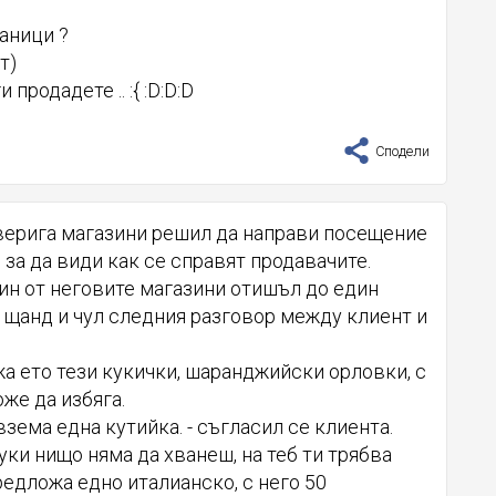
баници ?
т)
и продадете .. :{ :D:D:D
Сподели
верига магазини решил да направи посещение
 за да види как се справят продавачите.
ин от неговите магазини отишъл до един
 щанд и чул следния разговор между клиент и
а ето тези кукички, шаранджийски орловки, с
оже да избяга.
взема една кутийка. - съгласил се клиента.
куки нищо няма да хванеш, на теб ти трябва
редложа едно италианско, с него 50