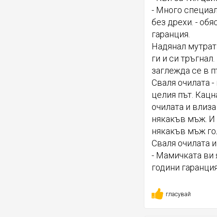
- Много специал
без дрехи. - об
гаранция.
Надянал мутрата
ги и си тръгнал
заглежда се в п
Сваля очилата -
целия път. Кацн
очилата и влиза 
някакъв мъж. И 
някакъв мъж голи
Сваля очилата и
- Мамичката ви 
години гаранция
гласувай