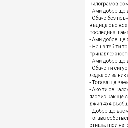
килограмов сом
- Ами добре ще 
- Обаче без пръ
въдица със все 
последния шамп
- Ами добре ще я
- Но на теб ти 
принадлежности
- Ами добре ще 
- Обаче ти сигу
лодка си за ник
- Тогава ще взе
- Ако ти се нал
язовир как ще 
джип 4x4 въобще
- Добре ще взем
Тогава собствен
отишъл при него