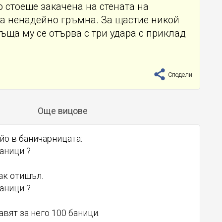
о стоеше закачена на стената на
ра ненадейно гръмна. За щастие никой
Тъща му се отърва с три удара с приклад
Сподели
Още вицове
йо в баничарницата:
баници ?
ак отишъл.
баници ?
вят за него 100 баници.