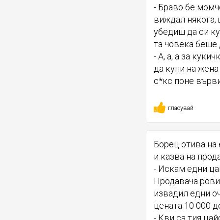
- Браво бе момч
виждал някога, 
убедиш да си ку
та човека беше
- А, а, а за кук
да купи на жена
с*кс поне върви
гласувай
Борец отива на 
и казва на прод
- Искам едни ца
Продавача рови
извадил едни оч
цената 10 000 д
- Кви са тия цай