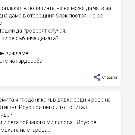
 оплакал в полицията, че не може да чете за
дна дама в отсрещния блок постоянно се
и
Дошли да проверят случая.
к ли се съблича дамата?
не виждаме.
ачете на гардероба!
Сподели
емята и гледа някакъв дядка седи и реве на
Отишъл Исус при него и го попитал:
дядо?
и и сега той много ми липсва... Исус се
мъката на стареца...