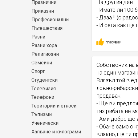
На другия ден:
Празнични
- Имате ли 100 
Приказни
- Дааа !! (с радос
Професионални
- И сега как ще г
Пътешествия
Разни
гласувай
Разни хора
Религиозни
Семейни
Собственик на 
Спорт
на един магазин
Студентски
Влязъл той в ед
ловно-рибарски
Телевизия
продавач:
Телефони
- Ще ви предлож
Територии и етноси
тях рибата не м
Тъпизми
- Ами добре ще 
Ученически
- Обаче само с 
Хапване и килограми
влакно, ще ти п