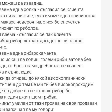
 можеш да извадиш.
взема една ролка. - съгласил се клиента.
чка си за никъде, тука имаме една спинингова
макара невероятна, с нея бе спечелен
ионат по риболов.
 взема. - съгласил се пак клиента.
трябва рибарска чанта, къде ще си слагаш
те.
взема една рибарска чанта.
рно искаш да ловиш големи риби, затова без
ъде, от брега само дребосък ще хванеш.
ма и една лодка.
ожи да отидеш до някой високопланински
стигнеш до там бе ми ти без високопроходим
 по добре да не ставаш рибар бе.
а и един джип, щом трябва.
икът умилен от тази проява на своя продавач
 и започнал да му говори: