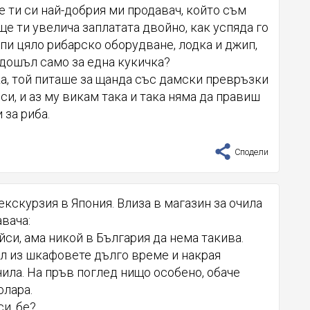
е ти си най-добрия ми продавач, който съм
ще ти увелича заплатата двойно, как успяда го
пи цяло рибарско оборудване, лодка и джип,
 дошъл само за една кукичка?
ичка, той питаше за щанда със дамски превръзки
 си, и аз му викам така и така няма да правиш
 за риба.
Сподели
екскурзия в Япония. Влиза в магазин за очила
авача:
йси, ама никой в България да нема такива.
л из шкафовете дълго време и накрая
ила. На пръв поглед нищо особено, обаче
олара.
си, бе?