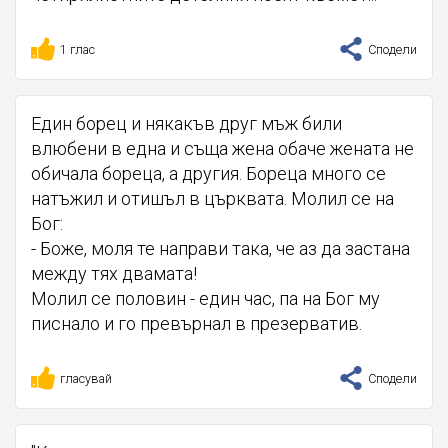
1 глас
Сподели
Един борец и някакъв друг мъж били
влюбени в една и съща жена обаче жената не
обичала бореца, а другия. Бореца много се
натъжил и отишъл в църквата. Молил се на
Бог:
- Боже, моля те направи така, че аз да застана
между тях двамата!
Молил се половин - един час, па на Бог му
писнало и го превърнал в презерватив.
гласувай
Сподели