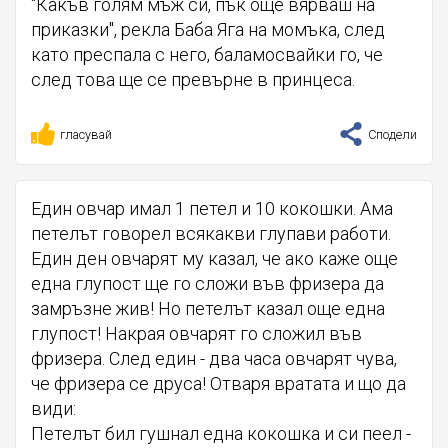
"Какъв голям мъж си, пък още вярваш на
приказки", рекла Баба Яга на момъка, след
като преспала с него, баламосвайки го, че
след това ще се превърне в принцеса.
гласувай
Сподели
Един овчар имал 1 петел и 10 кокошки. Ама
петелът говорел всякакви глупави работи.
Един ден овчарят му казал, че ако каже още
една глупост ще го сложи във фризера да
замръзне жив! Но петелът казал още една
глупост! Накрая овчарят го сложил във
фризера. След един - два часа овчарят чува,
че фризера се друса! Отваря вратата и що да
види:
Петелът бил гушнал една кокошка и си пеел -