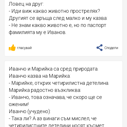
Ловец на друг:
- Иди виж какво животно прострелях?
Другият се връща след малко и му казва:
- Не знам какво животно е, но по паспорт
фамилията му е Иванов.
гласувай
Сподели
Иванчо и Марийка са сред природата.
Иванчо казва на Марийка:
- Марийке, открих четирилистна детелина.
Марийка радостно възкликва:
- Иванчо, това означава, че скоро ще се
оженим!
Иванчо (учудено):
- Така ли? А аз винаги съм мислел, че
четирилистните детелини носят късмет...