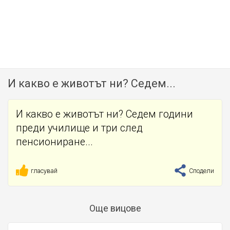
И какво е животът ни? Седем...
И какво е животът ни? Седем години
преди училище и три след
пенсиониране...
гласувай
Сподели
Още вицове