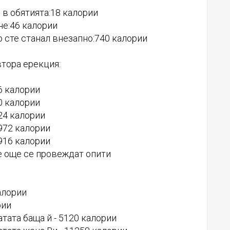
 в обятията:18 калории
не:46 калории
 сте станал внезапно:740 калории
втора ерекция:
36 калории
80 калории
124 калории
1972 калории
7916 калории
се още се провеждат опити
алории
рии
атата баща й - 5120 калории