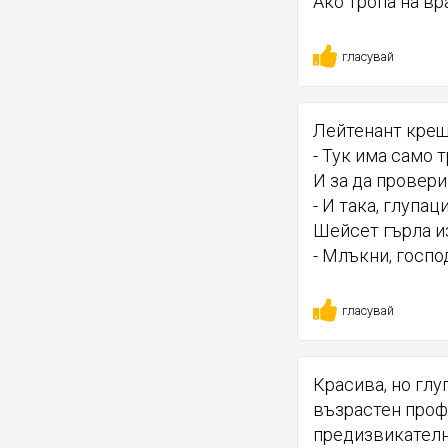
Ако тропa на вр
гласувай
Лейтенант крещ
- Тук има само тр
И за да провери
- И така, глупа
Шейсет гърла и
- Млъкни, госпо
гласувай
Красива, но глу
възрастен проф
предизвикателно