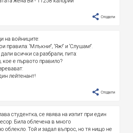
атата жена Ви - 11258 калории
Сподели
и на войниците:
и правила: 'Млъкни!', 'Яж!' и 'Слушам!'.
 дали всички са разбрали, пита:
ци, кое е първото правило?
зревават:
дин лейтенант!
Сподели
пава студентка, се явява на изпит при един
есор. Била облечена в много
 облекло. Той и задал въпрос, но тя нищо не