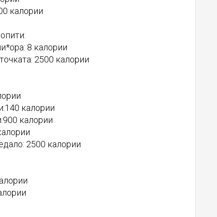
00 калории
опити:
и*ора: 8 калории
точката: 2500 калории
лории
и:140 калории
и:900 калории
калории
едало: 2500 калории
калории
алории