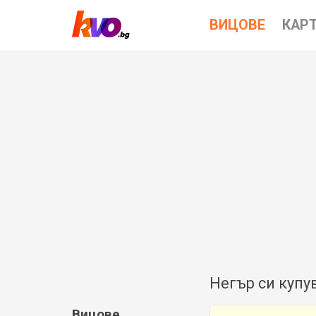
ВИЦОВЕ
КАР
Негър си купув
Вицове