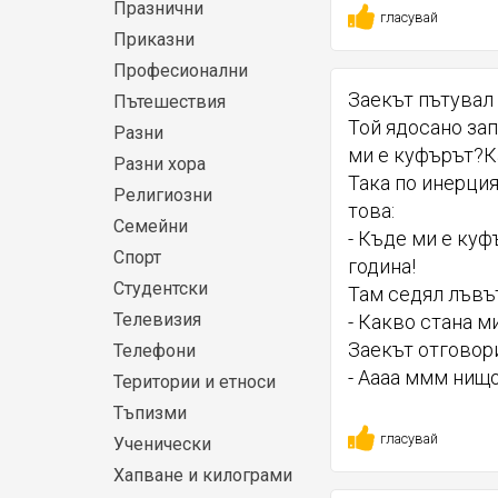
Празнични
гласувай
Приказни
Професионални
Заекът пътувал 
Пътешествия
Той ядосано зап
Разни
ми е куфърът?Ка
Разни хора
Така по инерци
Религиозни
това:
Семейни
- Къде ми е куф
Спорт
година!
Студентски
Там седял лъвът
Телевизия
- Какво стана м
Заекът отговор
Телефони
- Аааа ммм нищо.
Територии и етноси
Тъпизми
гласувай
Ученически
Хапване и килограми