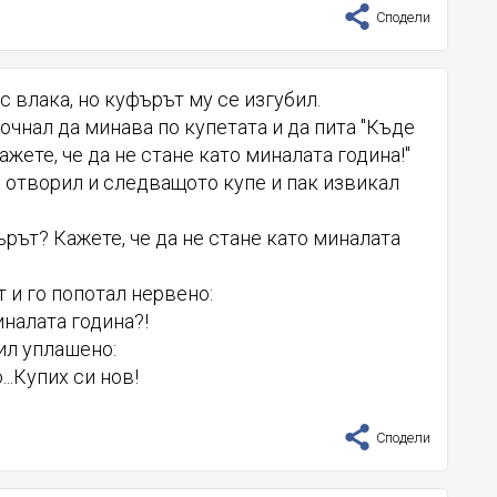
Сподели
с влака, но куфърът му се изгубил.
очнал да минава по купетата и да пита "Къде
жете, че да не стане като миналата година!"
я отворил и следващото купе и пак извикал
ърът? Кажете, че да не стане като миналата
 и го попотал нервено:
иналата година?!
ил уплашено:
..Купих си нов!
Сподели