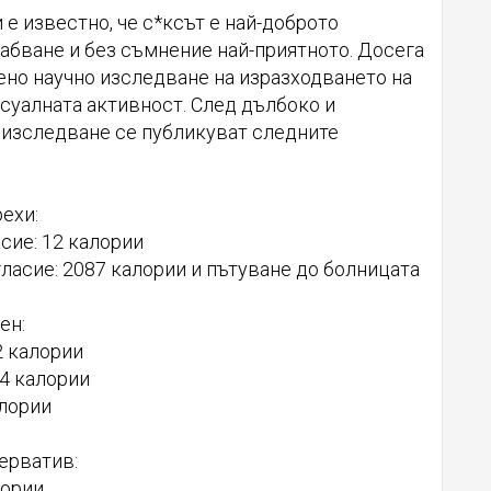
 е известно, че с*ксът е най-доброто
абване и без съмнение най-приятното. Досега
ено научно изследване на изразходването на
суалната активност. След дълбоко и
изследване се публикуват следните
ехи:
сие: 12 калории
ласие: 2087 калории и пътуване до болницата
ен:
2 калории
24 калории
алории
ерватив:
лории