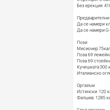
Без ерекция: 41
Предварителни 
Да се намери кл
Да се намери G-
Пози:
Мисионер:75ка
Поза 69 лежейк
Поза 69 стоейк
Кучешката:300 
Италианско огл
Оргазъм:
Истински: 120 
Фалшив: 1285 к
След оргазма: