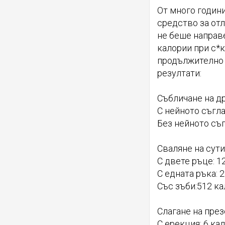
От много години
средство за отл
не беше направ
калории при с*к
продължително 
резултати:
Събличане на др
С нейното съгла
Без нейното съг
Сваляне на сути
С двете ръце: 1
С едната ръка: 
Със зъби:512 к
Слагане на през
С ерекция: 6 ка