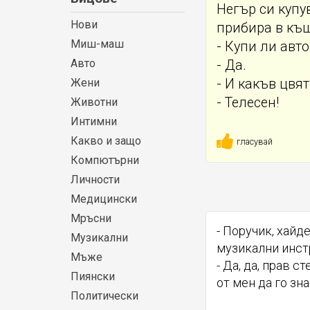
Негър си купу
Нови
прибира в къщ
Миш-маш
- Купи ли авт
Авто
- Да.
Жени
- И какъв цвят
- Телесен!
Животни
Интимни
Какво и защо
гласувай
Компютърни
Личности
Медицински
Мръсни
- Поручик, хайд
Музикални
музикални инстр
Мъже
- Да, да, прав с
Пиянски
от мен да го зн
Политически