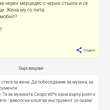
ва черен мерцедес с черни стъкла и се
и. Жена му го пита:
омобил?
?
Сподели
Още вицове
е стига за жени. Да побеседваме за музика, за
ументи...
те. Та за музиката. Скоро еб*х една върху роял и
аете - дяволски хлъзгав инструмент се оказа!