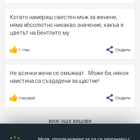
Когато намериш свестен мъж за женене,
няма абсолютно никакво значение, какъв е
цветът на Бентлито му.
1 глас
Сподели
Не всички жени се омъжват... Може би, някои
наистина са създадени за щастие!
гласувай
Сподели
виж още вицове
Моля, отдели момент за да се запознаеш с