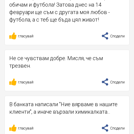
обичам и футбола! Затова днес на 14
февруари ще съм с другата моя любов -
футбола, а с теб ще бъда цял живот!
гласувай
Сподели
Не се чувствам добре. Мисля, че съм
трезвен.
гласувай
Сподели
В банката написали "Ние вярваме в нашите
клиенти", а иначе вързали химикалката...
гласувай
Сподели