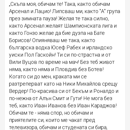
„Скъпа моя, обичам те! Така, както обичам
Арсенал и Лацио! Липсваш ми, както "А" група
през зимната пауза! Желая те така силно,
както Арсенал желаят Шампионската лига и
както Гонзо желае да бие дузпа на Бате
Борисов! Опияняваш ме така, както
българска водка Юсеф Рабех и ирландско
уиски Пол Гаскойн! Ти си по-страстна и от
Вили Вуцов по време на мач! Без теб живот
няма, както няма и Пловдив без Ботев!
Когато си до мен, краката ми се
разтреперват като на Ники Михайлов срещу
Вердер! По-красива си от Бекъм и Роналдо и
по-нежна от Алън Смит и Гути! Не мога без
теб, както Иван Иванов без Иван Караджов!
Обичам те - няма спор, но обичам и
приятелите си, които ме чакат пред
телевизора, обичам и студената си бира,