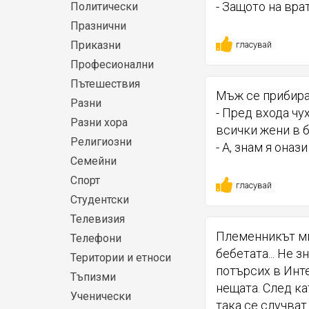
- Защото на вра
Политически
Празнични
Приказни
гласувай
Професионални
Пътешествия
Мъж се прибира
Разни
- Пред входа чу
Разни хора
всички жени в 
Религиозни
- А, знам я оназ
Семейни
Спорт
гласувай
Студентски
Телевизия
Племенникът ми
Телефони
бебетата... Не з
Територии и етноси
потърсих в Инт
Тъпизми
нещата. След ка
Ученически
така се случват