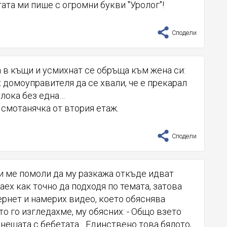
тата ми пише с огромни букви "Уролог"!
Сподели
 в къщи и усмихнат се обръща към жена си:
х домоуправителя да се хвали, че е прекарал
блока без една…
и смотанячка от втория етаж.
Сподели
 ме помоли да му разкажа откъде идват
наех как точно да подходя по темата, затова
ернет и намерих видео, което обяснява
то го изгледахме, му обясних: - Общо взето
 нещата с бебетата... Единствено това бялото,