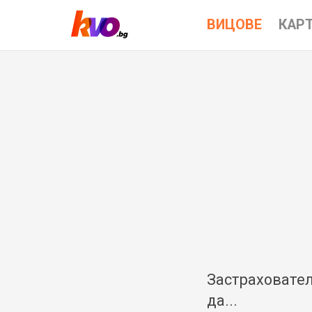
ВИЦОВЕ
КАР
Застраховател
да...