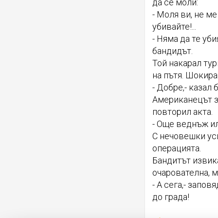
да се моли:
- Моля ви, не м
убивайте!...
- Няма да те уб
бандидът.
Той накарал тур
на пътя. Шокира
- Добре,- казал
Американецът з
повторил акта.
- Още веднъж ил
С нечовешки ус
операцията.
Бандитът извик
очарователна, 
- А сега,- запо
до града!