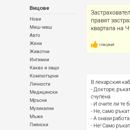
Вицове
Застраховател
Нови
правят застра
Миш-маш
квартала на Ч
Авто
Жени
гласувай
Животни
Интимни
Какво и защо
Компютърни
В лекарския каб
Личности
- Докторе, ръка
Медицински
счупена.
Мръсни
- И очите ли те 
Музикални
- Не, само ръката
Мъже
- А онази работа
Пиянски
- Не! Само ръка