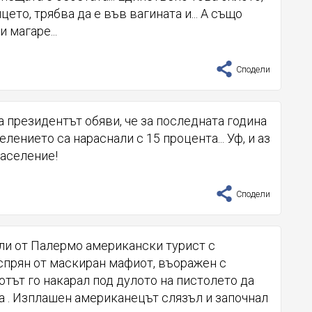
цето, трябва да е във вагината и... А също
и магаре...
Сподели
а президентът обяви, че за последната година
лението са нараснали с 15 процента... Уф, и аз
население!
Сподели
ли от Палермо американски турист с
спрян от маскиран мафиот, въоражен с
тът го накарал под дулото на пистолето да
а . Изплашен американецът слязъл и започнал