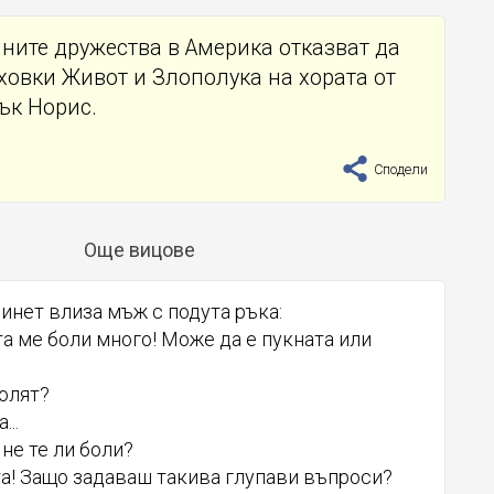
ните дружества в Америка отказват да
ховки Живот и Злополука на хората от
ък Норис.
Сподели
Още вицове
инет влиза мъж с подута ръка:
та ме боли много! Може да е пукната или
болят?
...
 не те ли боли?
та! Защо задаваш такива глупави въпроси?