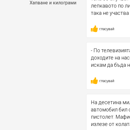
Хапване и килограми
лепкавото по ли
така не участва 
гласувай
- По телевизият
доходите на насе
искам да бъда 
гласувай
На десетина ми
автомобил бил 
пистолет. Мафио
излезе от колат