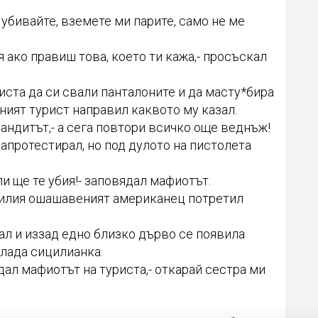
е убивайте, вземете ми парите, само не ме
ия ако правиш това, което ти кажа,- просъскал
иста да си свали панталоните и да масту*бира
ният турист направил каквото му казал.
 бандитът,- а сега повтори всичко още веднъж!
апротестирал, но под дулото на пистолета
и ще те убия!- заповядал мафиотът.
илия ошашавеният американец потретил
ал и иззад едно близко дърво се появила
млада сицилианка.
вядал мафиотът на туриста,- откарай сестра ми