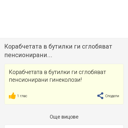
Корабчетата в бутилки ги сглобяват
пенсионирани...
Корабчетата в бутилки ги сглобяват
пенсионирани гинеколози!
1 глас
Сподели
Още вицове