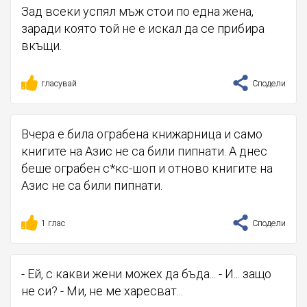
Зад всеки успял мъж стои по една жена,
заради която той не е искал да се прибира
вкъщи.
гласувай
Сподели
Вчера е била ограбена книжарница и само
книгите на Азис не са били пипнати. А днес
беше ограбен с*кс-шоп и отново книгите на
Азис не са били пипнати.
1 глас
Сподели
- Ей, с какви жени можех да бъда... - И... защо
не си? - Ми, не ме харесват...