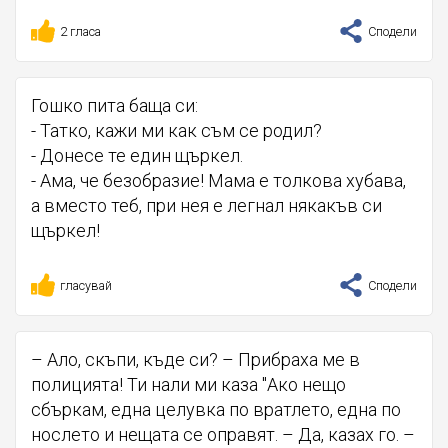
2 гласа
Сподели
Гошко пита баща си:
- Татко, кажи ми как съм се родил?
- Донесе те един щъркел.
- Ама, че безобразие! Мама е толкова хубава,
а вместо теб, при нея е легнал някакъв си
щъркел!
гласувай
Сподели
– Ало, скъпи, къде си? – Прибраха ме в
полицията! Ти нали ми каза "Ако нещо
сбъркам, една целувка по вратлето, една по
нослето и нещата се оправят. – Да, казах го. –