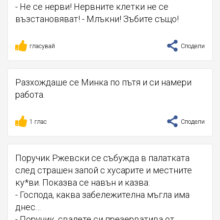
- Не се нерви! Нервните клетки не се
възстановяват! - Млъкни! Зъбите също!
гласувай
Сподели
Разхождаше се Минка по пътя и си намери
работа.
1 глас
Сподели
Поручик Ржевски се събужда в палатката
след страшен запой с хусарите и местните
ку*ви. Показва се навън и казва:
- Господа, каква забележителна мъгла има
днес…
- Поручик, свалете си презерватива от