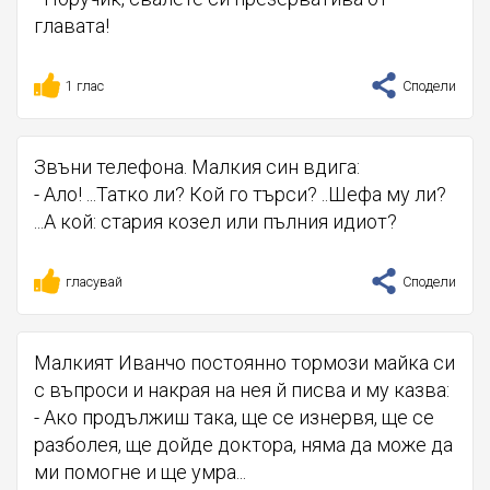
главата!
1 глас
Сподели
Звъни телефона. Малкия син вдига:
- Ало! ...Татко ли? Кой го търси? ..Шефа му ли?
...А кой: стария козел или пълния идиот?
гласувай
Сподели
Малкият Иванчо постоянно тормози майка си
с въпроси и накрая на нея й писва и му казва:
- Ако продължиш така, ще се изнервя, ще се
разболея, ще дойде доктора, няма да може да
ми помогне и ще умра...