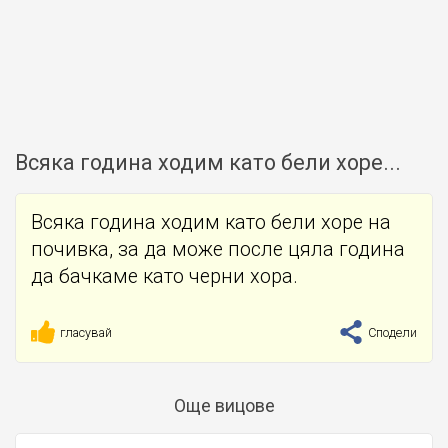
Всяка година ходим като бели хоре...
Всяка година ходим като бели хоре на
почивка, за да може после цяла година
да бачкаме като черни хора.
гласувай
Сподели
Още вицове