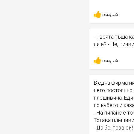
гласувай
- Твоята тъща к
ли е? - Не, пияв
гласувай
В една фирма и
него постоянно
плешивина. Един
по кубето и каза
- На пипане е т
Тогава плешивия
- Да бе, прав си