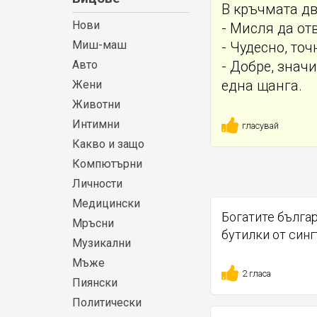
В кръчмата дв
Нови
- Мисля да от
Миш-маш
- Чудесно, точ
Авто
- Добре, знач
Жени
една щанга.
Животни
Интимни
гласувай
Какво и защо
Компютърни
Личности
Медицински
Богатите българ
Мръсни
бутилки от синг
Музикални
Мъже
2 гласа
Пиянски
Политически