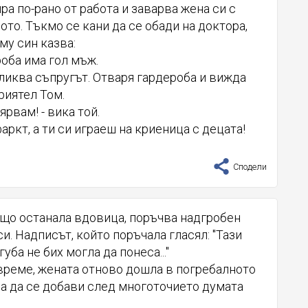
ра по-рано от работа и заварва жена си с
ото. Тъкмо се кани да се обади на доктора,
му син казва:
роба има гол мъж.
зкликва съпругът. Отваря гардероба и вижда
риятел Том.
ярвам! - вика той.
аркт, а ти си играеш на криеница с децата!
Сподели
 що останала вдовица, поръчва надгробен
и. Надписът, който поръчала гласял: "Тази
уба не бих могла да понеса..."
време, жената отново дошла в погребалното
а да се добави след многоточието думата