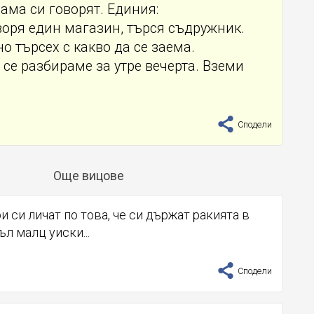
ама си говорят. Единия:
воря един магазин, търся съдружник.
но търсех с какво да се заема.
и се разбираме за утре вечерта. Вземи
Сподели
Още вицове
и си личат по това, че си държат ракията в
ъл малц уиски...
Сподели