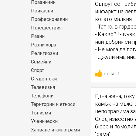
Празнични
Съпруг се приби
Приказни
инфаркт на легл
когато малкият 
Професионални
- Татко, в гарде
Пътешествия
- Какво? ! - въ
Разни
най-добрия си п
Разни хора
- Не мога да пов
Религиозни
- Джули има инф
Семейни
Спорт
гласувай
Студентски
Телевизия
Телефони
Една жена, току
камък на мъжа с
Територии и етноси
непоправима заг
Тъпизми
След известно 
Ученически
бюро и помолил
Хапване и килограми
"сама".