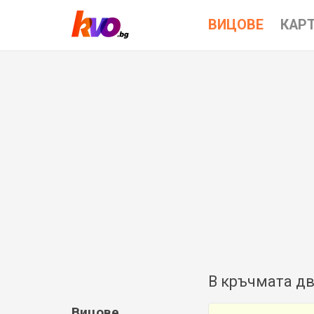
ВИЦОВЕ
КАР
В кръчмата дв
Вицове