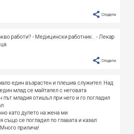
Сподели
акво работи? - Медицински работник… - Лекар
ица.
Сподели
мало един възрастен и плешив служител. Над
 един млад се майтапел с неговата
 път младия отишъл при него и го погладил
л:
очно като дупето на жена ми.
 също се погладил по главата и казал:
! Много прилича!