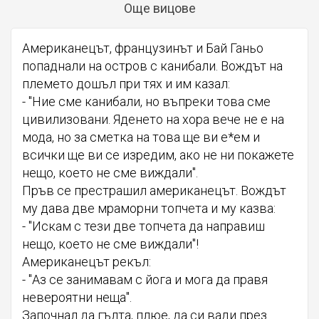
Още вицове
Американецът, французинът и Бай Ганьо
попаднали на остров с канибали. Вождът на
племето дошъл при тях и им казал:
- "Ние сме канибали, но въпреки това сме
цивилизовани. Яденето на хора вече не е на
мода, но за сметка на това ще ви е*ем и
всички ще ви се изредим, ако не ни покажете
нещо, което не сме виждали".
Пръв се престрашил американецът. Вождът
му дава две мраморни топчета и му казва:
- "Искам с тези две топчета да направиш
нещо, което не сме виждали"!
Американецът рекъл:
- "Аз се занимавам с йога и мога да правя
невероятни неща".
Започнал да гълта, плюе, да си вади през