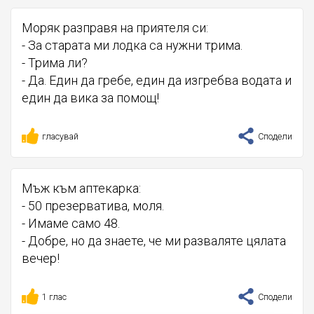
Моряк разправя на приятеля си:
- За старата ми лодка са нужни трима.
- Трима ли?
- Да. Един да гребе, един да изгребва водата и
един да вика за помощ!
гласувай
Сподели
Мъж към аптекарка:
- 50 презерватива, моля.
- Имаме само 48.
- Добре, но да знаете, че ми разваляте цялата
вечер!
1 глас
Сподели