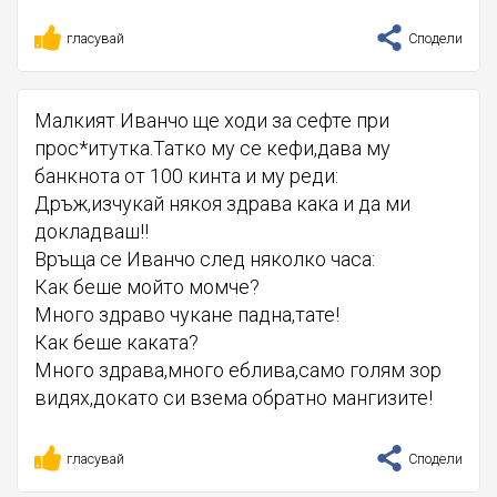
гласувай
Сподели
Малкият Иванчо ще ходи за сефте при
прос*итутка.Татко му се кефи,дава му
банкнота от 100 кинта и му реди:
Дръж,изчукай някоя здрава кака и да ми
докладваш!!
Връща се Иванчо след няколко часа:
Как беше мойто момче?
Много здраво чукане падна,тате!
Как беше каката?
Много здрава,много еблива,само голям зор
видях,докато си взема обратно мангизите!
гласувай
Сподели