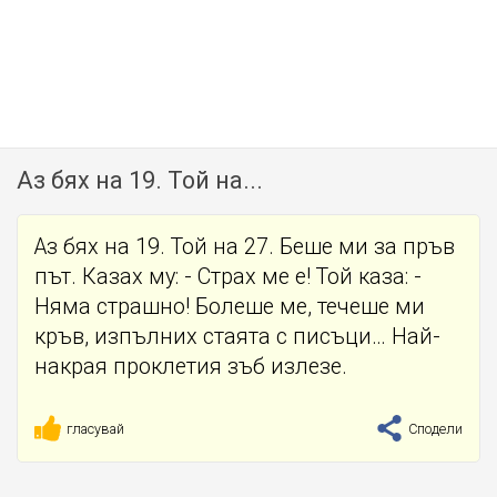
Аз бях на 19. Той на...
Аз бях на 19. Той на 27. Беше ми за пръв
път. Казах му: - Страх ме е! Той каза: -
Няма страшно! Болеше ме, течеше ми
кръв, изпълних стаята с писъци… Най-
накрая проклетия зъб излезе.
гласувай
Сподели