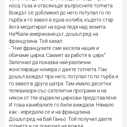
носа, гъза и отвсякъде въпросните топчета.
Вождът се доближил до него потупал го по
гърба и го завел в една колиба, където стар
йога медитирал на една педя над земята.
На*бали американецът, дошъл ред на
французина. Той казал:
- "Ние французите сме весела нация и
обичаме цирка. Самият аз работя в цирк".
Започнал да показва най-различни
жонглиращи номера с двете топчета. Пак
дошъл вождът при него, потупал го по гърба и
го завел в друга шатра. Там имало десетки
телевизори със сателитни програми и на
някои от тях вървели циркови представленя.
И това канибалите го били виждали. Нямало
как - изредили се и на французина.
Дошъл ред на Бай Ганьо. Той получил двете
топчета и се помолил на вожда: