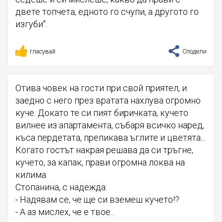
двете топчета, едното го счупи, а другото го
изгуби".
гласувай
Сподели
Отива човек на гости при свой приятел, и
заедно с него през вратата нахлува огромно
куче. Докато те си пият биричката, кучето
вилнее из апартамента, събаря всичко наред,
къса пердетата, препикава ъглите и цветята...
Когато гостът накрая решава да си тръгне,
кучето, за капак, прави огромна локва на
килима.
Стопанина, с надежда:
- Надявам се, че ще си вземеш кучето!?
- А аз мислех, че е твое...