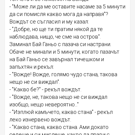
- "Може ли да ме оставите насаме за 5 минути
да си помисля какво мога да направя"?
Вождът се съгласил и му казал:
- "Добре, но ще ти пратим някой да те
наблюдава, нищо, че сме на остров".
Заминал Бай Ганьо с пазача си настрани.
Обаче не минали и 5 минути, когато пазачът
на Бай Ганьо се завърнал тичешком и
запъхтян и рекъл:
- "Вожде! Вожде, голямо чудо стана, такова
нещо не си виждал".
- "Какво бе?" - рекъл вождът.
- "Вожде, не, такова нещо не си виждал
изобщо, нещо невероятно..."
- "Изплюй камъчето, какво стана" - рекъл
леко изнервено вождът.
- "Какво стана, какво стана. Ами докато
седеше и си мислеше, какво да прави с