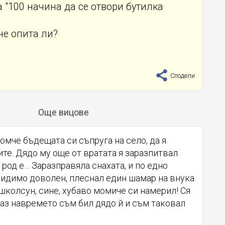
 "100 начина да се отвори бутилка
не опита ли?
Сподели
Още вицове
мче бъдещата си съпруга на село, да я
ите. Дядо му още от вратата я заразпитвал
й род е… Заразправяла снахата, и по едно
видимо доволен, плеснал един шамар на внука
 Ашколсун, сине, хубаво момиче си намерил! Ся
 аз навремето съм бил дядо й и съм таковал