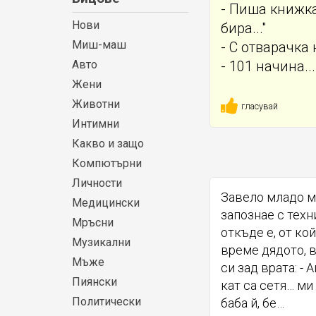
- Пиша книжка
Нови
бира..."
Миш-маш
- С отварачка 
Авто
- 101 начина...
Жени
Животни
гласувай
Интимни
Какво и защо
Компютърни
Личности
Завело младо мо
Медицински
запознае с техн
Мръсни
откъде е, от ко
Музикални
време дядото, 
Мъже
си зад врата: -
Пиянски
кат са сетя… ми
Политически
баба й, бе…