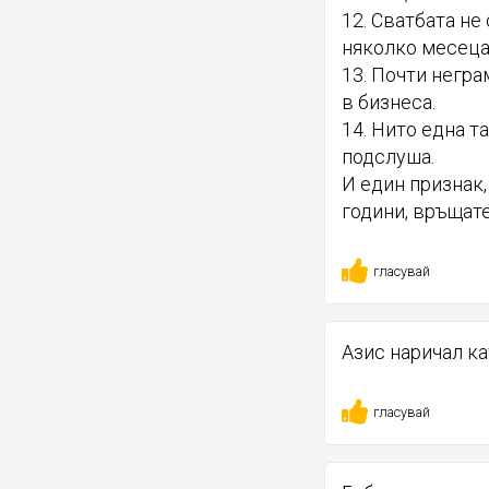
12. Сватбата не
няколко месеца
13. Почти негр
в бизнеса.
14. Нито една т
подслуша.
И един признак, 
години, връщате 
гласувай
Азис наричал к
гласувай