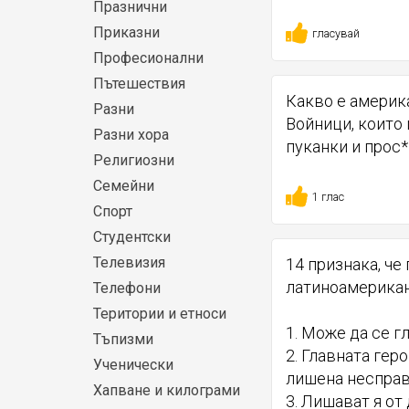
Празнични
Приказни
гласувай
Професионални
Пътешествия
Какво е америк
Разни
Войници, които 
Разни хора
пуканки и прос*
Религиозни
Семейни
1 глас
Спорт
Студентски
Телевизия
14 признака, че
латиноамерикан
Телефони
Територии и етноси
1. Може да се гл
Тъпизми
2. Главната гер
Ученически
лишена несправ
Хапване и килограми
3. Лишават я от