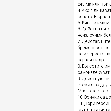
филма или пък с
4. Ако я лишава
сеното. В краен
5. Винаги има м
6. Действащите 
неизлечими бол
7. Дейставщите 
бременност, не
навечерието на 
паралич и др.
8. Болестите им
самоизлекуват.
9. Действующие 
всеки е за друг
Много често те 
10. Всички са д
11. Дори героиня
сватба, тя винаг