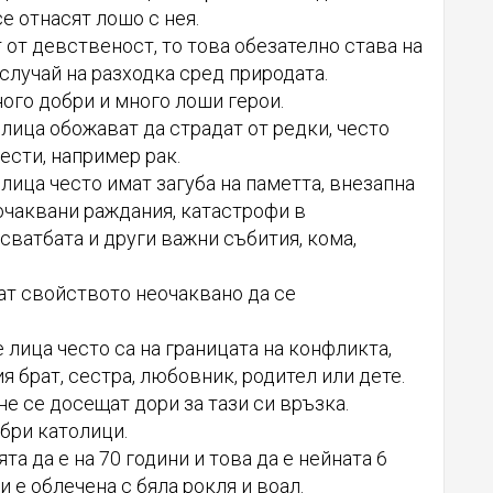
е отнасят лошо с нея.
т от девственост, то това обезателно става на
 случай на разходка сред природата.
ного добри и много лоши герои.
лица обожават да страдат от редки, често
ести, например рак.
лица често имат загуба на паметта, внезапна
очаквани раждания, катастрофи в
сватбата и други важни събития, кома,
ат свойството неочаквано да се
лица често са на границата на конфликта,
ия брат, сестра, любовник, родител или дете.
не се досещат дори за тази си връзка.
обри католици.
та да е на 70 години и това да е нейната 6
и е облечена с бяла рокля и воал.