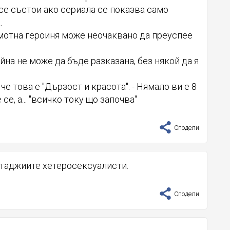
 се състои ако сериала се показва само
.
амотна героиня може неочаквано да преуспее
айна не може да бъде разказана, без някой да я
че това е "Дързост и красота". - Нямало ви е 8
се, а... "всичко току що започва"
Сподели
атаджиите хетеросексуалисти.
Сподели