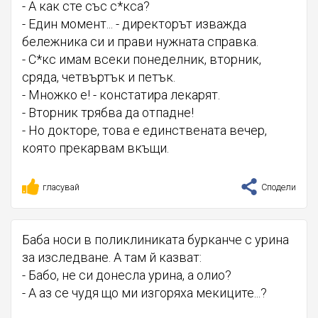
- А как сте със с*кса?
- Един момент... - директорът изважда
бележника си и прави нужната справка.
- С*кс имам всеки понеделник, вторник,
сряда, четвъртък и петък.
- Множко е! - констатира лекарят.
- Вторник трябва да отпадне!
- Но докторе, това е единствената вечер,
която прекарвам вкъщи.
гласувай
Сподели
Баба носи в поликлиниката бурканче с урина
за изследване. А там й казват:
- Бабо, не си донесла урина, а олио?
- А аз се чудя що ми изгоряха мекиците...?