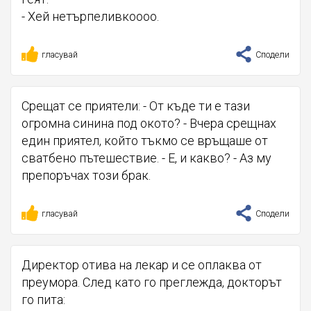
- Хей нетърпеливкоооо.
гласувай
Сподели
Срещат се приятели: - От къде ти е тази
огромна синина под окото? - Вчера срещнах
един приятел, който тъкмо се връщаше от
сватбено пътешествие. - Е, и какво? - Аз му
препоръчах този брак.
гласувай
Сподели
Директор отива на лекар и се оплаква от
преумора. След като го преглежда, докторът
го пита: