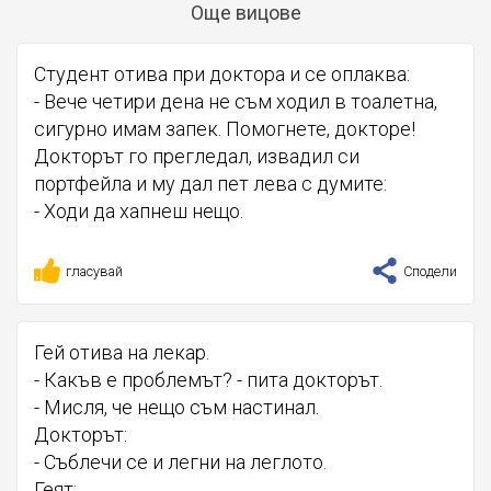
Още вицове
Студент отива при доктора и се оплаква:
- Вече четири дена не съм ходил в тоалетна,
сигурно имам запек. Помогнете, докторе!
Докторът го прегледал, извадил си
портфейла и му дал пет лева с думите:
- Ходи да хапнеш нещо.
гласувай
Сподели
Гей отива на лекар.
- Какъв е проблемът? - пита докторът.
- Мисля, че нещо съм настинал.
Докторът:
- Съблечи се и легни на леглото.
Геят: