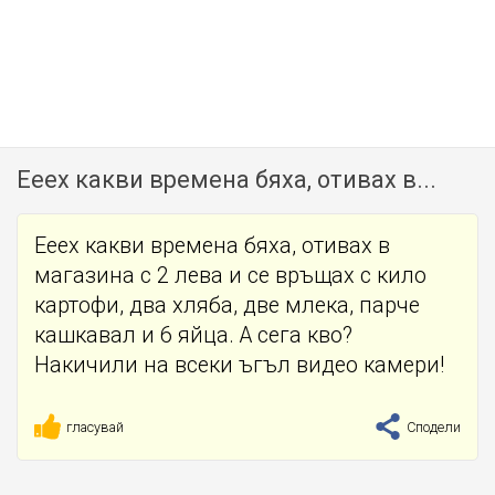
Ееех какви времена бяха, отивах в...
Ееех какви времена бяха, отивах в
магазина с 2 лева и се връщах с кило
картофи, два хляба, две млека, парче
кашкавал и 6 яйца. А сега кво?
Накичили на всеки ъгъл видео камери!
гласувай
Сподели