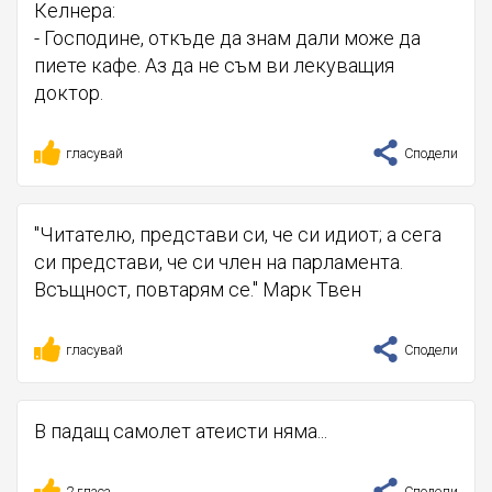
Келнера:
- Господине, откъде да знам дали може да
пиете кафе. Аз да не съм ви лекуващия
доктор.
гласувай
Сподели
"Читателю, представи си, че си идиот; а сега
си представи, че си член на парламента.
Всъщност, повтарям се." Марк Твен
гласувай
Сподели
В падащ самолет атеисти няма...
2 гласа
Сподели