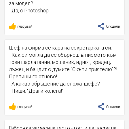
за модел?
- Да, с Photoshop.
гласувай
Сподели
Шеф на фирма се кара на секретарката си:
- Как си могла да се обърнеш в писмото към
този шарлатанин, мошеник, идиот, крадец,
лъжец и бандит с думите "Скъпи приятелю"?!
Препиши го отново!
- А какво обръщение да сложа, шефе?
- Пиши: "Драги колега!"
гласувай
Сподели
Габровка замесила тесто - гости да посреща