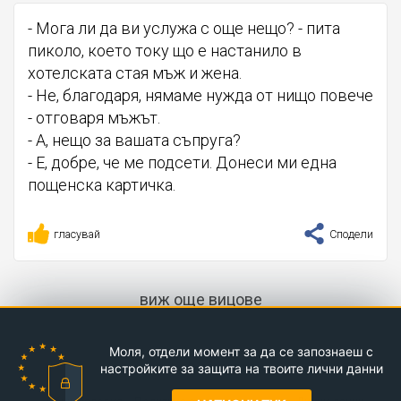
- Мога ли да ви услужа с още нещо? - пита
пиколо, което току що е настанило в
хотелската стая мъж и жена.
- Не, благодаря, нямаме нужда от нищо повече
- отговаря мъжът.
- А, нещо за вашата съпруга?
- Е, добре, че ме подсети. Донеси ми една
пощенска картичка.
гласувай
Сподели
виж още вицове
Моля, отдели момент за да се запознаеш с
настройките за защита на твоите лични данни
Kvo.bg © 2017-2026