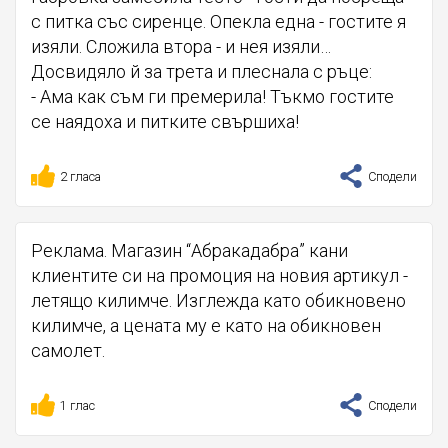
с питка със сиренце. Опекла една - гостите я
изяли. Сложила втора - и нея изяли…
Досвидяло й за трета и плеснала с ръце:
- Ама как съм ги премерила! Тъкмо гостите
се наядоха и питките свършиха!
2 гласа
Сподели
Реклама. Магазин “Абракадабра” кани
клиентите си на промоция на новия артикул -
летящо килимче. Изглежда като обикновено
килимче, а цената му е като на обикновен
самолет.
1 глас
Сподели