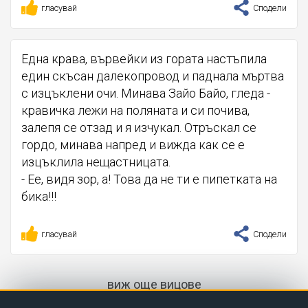
гласувай
Сподели
Една крава, вървейки из гората настъпила
един скъсан далекопровод и паднала мъртва
с изцъклени очи. Минава Зайо Байо, гледа -
кравичка лежи на поляната и си почива,
залепя се отзад и я изчукал. Отръскал се
гордо, минава напред и вижда как се е
изцъклила нещастницата.
- Ее, видя зор, а! Това да не ти е пипетката на
бика!!!
гласувай
Сподели
виж още вицове