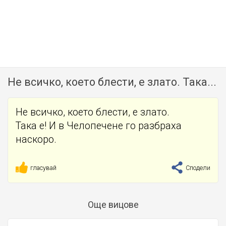
Не всичко, което блести, е злато. Така...
Не всичко, което блести, е злато.
Така е! И в Челопечене го разбраха
наскоро.
гласувай
Сподели
Още вицове