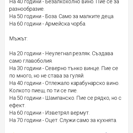
На 40 години - Безалкохолно вино. Пие се за
разнообразие.
На 50 години - Боза. Само за малките деца.
На 60 години - Армейска чорба.
Мъжът:
На 20 години - Неулегнал резляк. Създава
само главоболия.
На 30 години - Северно тънко винце. Пие се
по много, но не става за гуляй.
На 40 години - Отлежало карабунарско вино.
Колкото пиеш, по ти се пие.
На 50 години - Шампанско. Пие се рядко, но с
ефект.
На 60 години - Изветрял вермут.
На 70 години - Оцет. Служи само за кухнята.