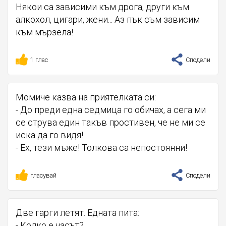
Някои са зависими към дрога, други към
алкохол, цигари, жени... Аз пък съм зависим
към мързела!
1 глас
Сподели
Момиче казва на приятелката си:
- До преди една седмица го обичах, а сега ми
се струва един такъв простивен, че не ми се
иска да го видя!
- Ех, тези мъже! Толкова са непостоянни!
гласувай
Сподели
Две гарги летят. Едната пита:
- Колко е часът?