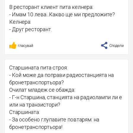
В ресторант клиент пита келнера:
- Имам 10 лева...Какво ще ми предложите?
Келнера:
- Друг ресторант.
гласувай
Сподели
Старшината пита строя:
- Кой може да поправи радиостанцията на
бронетранспортьора?
Очилат младеж се обажда:
- Г-н Старшина, станцията на радиолампи ли е
или на транзистори?
Старшината:
- За особено глупавите повтарям: на
бронетранспортьора!