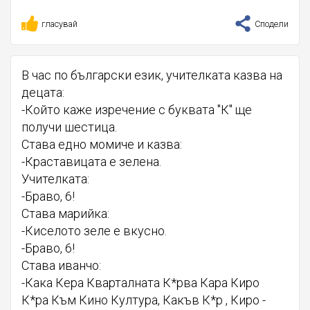
гласувай
Сподели
В час по български език, учителката казва на
децата:
-Който каже изречение с буквата "К" ще
получи шестица.
Става едно момиче и казва:
-Краставицата е зелена.
Учителката:
-Браво, 6!
Става марийка:
-Киселото зеле е вкусно.
-Браво, 6!
Става иванчо:
-Кака Кера Кварталната К*рва Кара Киро
К*ра Към Кино Култура, Какъв К*р , Киро -