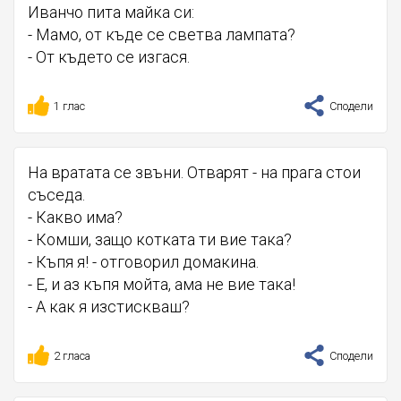
Иванчо пита майка си:
- Мамо, от къде се светва лампата?
- От където се изгася.
1 глас
Сподели
На вратата се звъни. Отварят - на прага стои
съседа.
- Какво има?
- Комши, защо котката ти вие така?
- Къпя я! - отговорил домакина.
- Е, и аз къпя мойта, ама не вие така!
- А как я изстискваш?
2 гласа
Сподели