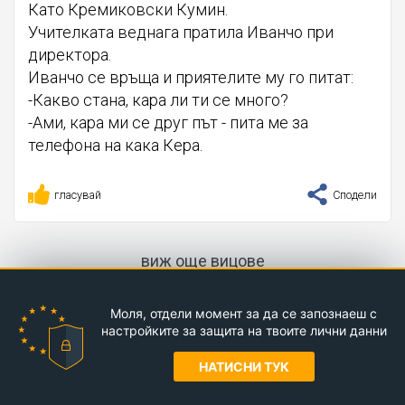
Като Кремиковски Кумин.
Учителката веднага пратила Иванчо при
директора.
Иванчо се връща и приятелите му го питат:
-Какво стана, кара ли ти се много?
-Ами, кара ми се друг път - пита ме за
телефона на кака Кера.
гласувай
Сподели
виж още вицове
Моля, отдели момент за да се запознаеш с
настройките за защита на твоите лични данни
Kvo.bg © 2017-2026
Общи условия
Политика за поверителност
Лични данни
НАТИСНИ ТУК
Контакти
Facebook страница