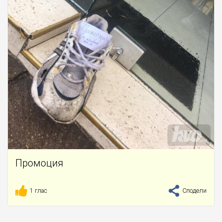
Промоция
1 глас
Сподели