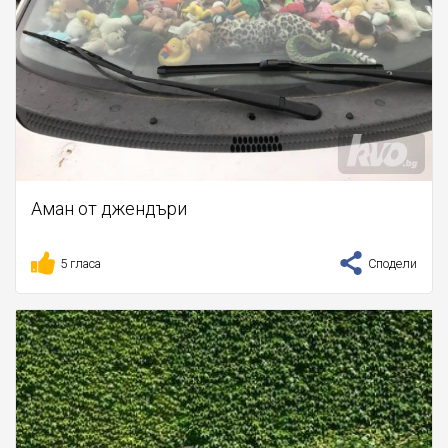
Аман от джендъри
5 гласа
Сподели