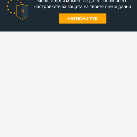
Моля, отдели момент за да се запознаеш с
настройките за защита на твоите лични данни
НАТИСНИ ТУК
Така ли е?
5 гласа
Сподели
виж още картинки
Kvo.bg © 2017-2026
Общи условия
Политика за поверителност
Лични данни