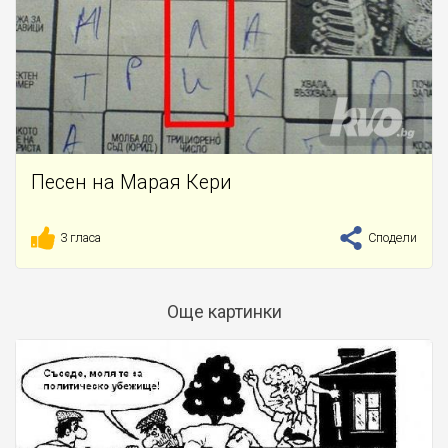
Песен на Марая Кери
3 гласа
Сподели
Още картинки