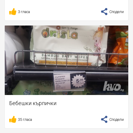
3 гласа
Сподели
Бебешки кърпички
35 гласа
Сподели