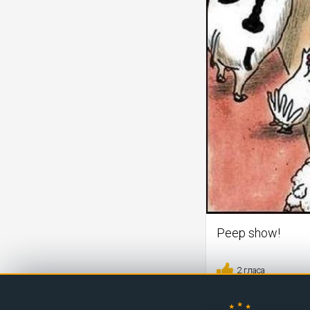
Peep show!
2 гласа