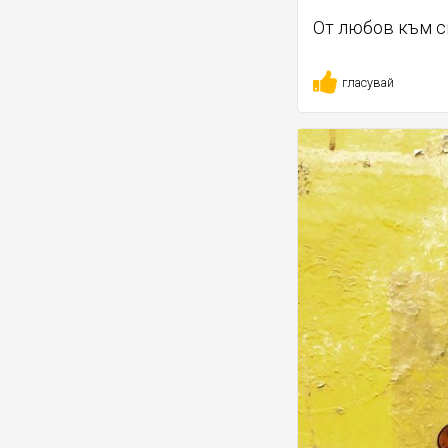
От любов към с
гласувай