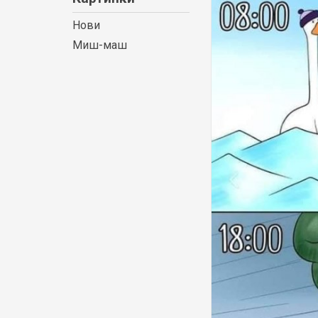
Нови
Миш-маш