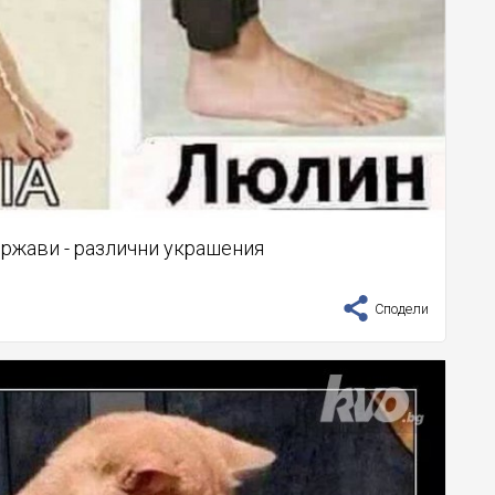
ържави - различни украшения
Сподели