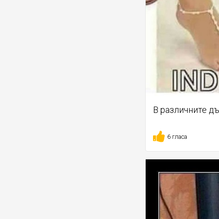
В различните д
6 гласа