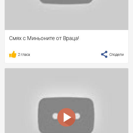
Смях с Миньоните от Враца!
2 гласа
Сподели