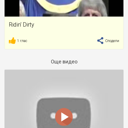
Ridin' Dirty
1 глас
Сподели
Още видео