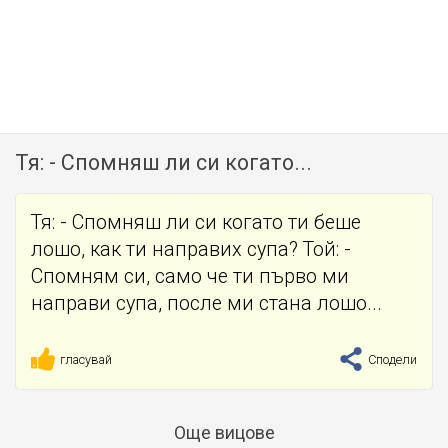
Тя: - Спомняш ли си когато...
Тя: - Спомняш ли си когато ти беше
лошо, как ти направих супа? Той: -
Спомням си, само че ти първо ми
направи супа, после ми стана лошо...
гласувай
Сподели
Още вицове