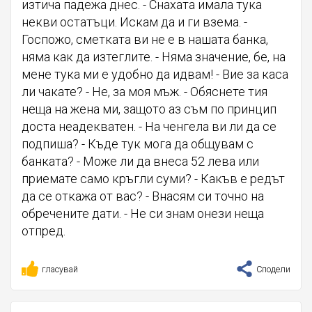
изтича падежа днес. - Снахата имала тука
некви остатъци. Искам да и ги взема. -
Госпожо, сметката ви не е в нашата банка,
няма как да изтеглите. - Няма значение, бе, на
мене тука ми е удобно да идвам! - Вие за каса
ли чакате? - Не, за моя мъж. - Обяснете тия
неща на жена ми, защото аз съм по принцип
доста неадекватен. - На ченгела ви ли да се
подпиша? - Къде тук мога да общувам с
банката? - Може ли да внеса 52 лева или
приемате само кръгли суми? - Какъв е редът
да се откажа от вас? - Внасям си точно на
обречените дати. - Не си знам онези неща
отпред.
гласувай
Сподели