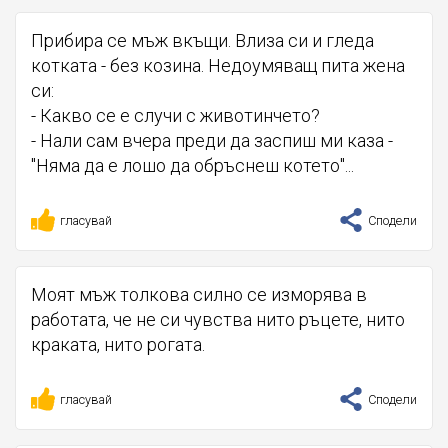
Прибира се мъж вкъщи. Влиза си и гледа
котката - без козина. Недоумяващ пита жена
си:
- Какво се е случи с животинчето?
- Нали сам вчера преди да заспиш ми каза -
"Няма да е лошо да обръснеш котето"...
гласувай
Сподели
Моят мъж толкова силно се изморява в
работата, че не си чувства нито ръцете, нито
краката, нито рогата.
гласувай
Сподели