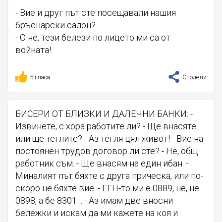
- Вие и друг път сте посещавали нашия
бръснарски салон?
- О не, тези белези по лицето ми са от
войната!
5 гласа
Сподели
БИСЕРИ ОТ БЛИЗКИ И ДАЛЕЧНИ БАНКИ: -
Извинете, с хора работите ли? - Ще внасяте
или ще теглите? - Аз тегля цял живот! - Вие на
постоянен трудов договор ли сте? - Не, общ
работник съм. - Ще внасям на един ибан. -
Миналият път бяхте с друга прическа, или по-
скоро не бяхте вие. - ЕГН-то ми е 0889, не, не
0898, а бе 8301… - Аз имам две вносни
бележки и искам да ми кажете на коя и