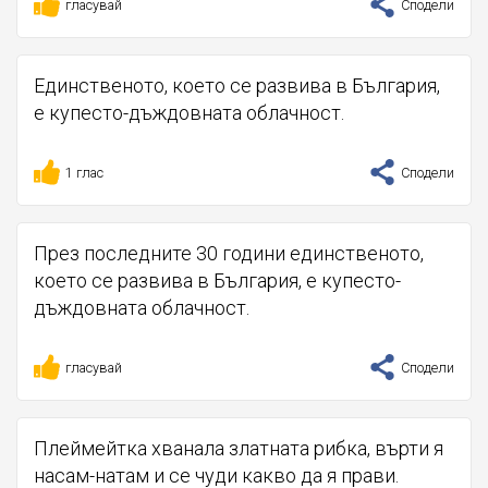
гласувай
Сподели
Единственото, което се развива в България,
е ️купесто-дъждовната облачност.
1 глас
Сподели
През последните 30 години единственото,
което се развива в България, е купесто-
дъждовната облачност.
гласувай
Сподели
Плеймейтка хванала златната рибка, върти я
насам-натам и се чуди какво да я прави.