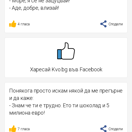
- Море, я се не зацуцвай!
- Аде, добре, влизай!
4 гласа
Сподели
Харесай Kvo.bg във Facebook
Понякога просто искам някой да ме прегърне
и да каже:
- Знам че ти е трудно. Ето ти шоколад и 5
милиона евро!
7 гласа
Сподели