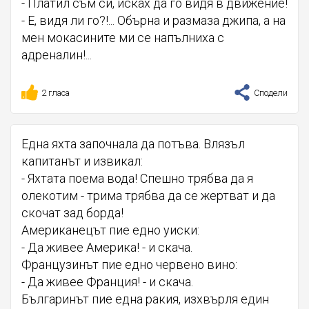
- Платил съм си, исках да го видя в движение!
- Е, видя ли го?!... Обърна и размаза джипа, а на
мен мокасините ми се напълниха с
адреналин!...
2 гласа
Сподели
Една яхта започнала да потъва. Влязъл
капитанът и извикал:
- Яхтата поема вода! Спешно трябва да я
олекотим - трима трябва да се жертват и да
скочат зад борда!
Американецът пие едно уиски:
- Да живее Америка! - и скача.
Французинът пие едно червено вино:
- Да живее Франция! - и скача.
Българинът пие една ракия, изхвърля един