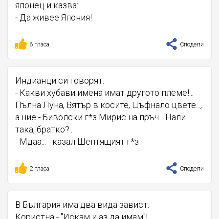
японец и казва:
- Да живее Япония!
6 гласа
Сподели
Индианци си говорят:
- Какви хубави имена имат другото племе!...
Пълна Луна, Вятър в косите, Цъфнало цвете...,
а ние - Биволски г*з Мирис на пръч... Нали
така, братко?...
- Мдаа... - казал Шептящият г*з
2 гласа
Сподели
В България има два вида завист:
Користна - "Искам и аз да имам"!