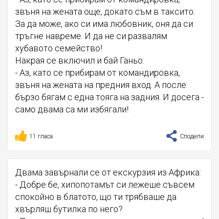
звъня на жената още, докато съм в таксито.
За да може, ако си има любовник, оня да си
тръгне навреме. И да не си развалям
хубавото семейство!
Накрая се включил и бай Ганьо:
- Аз, като се прибирам от командировка,
звъня на жената на предния вход. А после
бързо бягам с една тояга на задния. И досега -
само двама са ми избягали!
11 гласа
Сподели
Двама завърнали се от екскурзия из Африка:
- Добре бе, хипопотамът си лежеше съвсем
спокойно в блатото, що ти трябваше да
хвърляш бутилка по него?