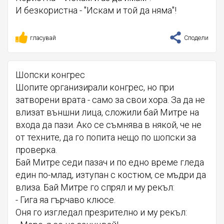
И безкористна - "Искам и той да няма"!
гласувай
Сподели
Шопски конгрес
Шопите организирали конгрес, но при
затворени врата - само за свои хора. За да не
влизат външни лица, сложили бай Митре на
входа да пази. Ако се съмнява в някой, че не
от техните, да го попита нещо по шопски за
проверка.
Бай Митре седи пазач и по едно време гледа
един по-млад, изтупан с костюм, се мъдри да
влиза. Бай Митре го спрял и му рекъл:
- Гига яа гърчаво клюсе.
Оня го изгледал презрително и му рекъл: