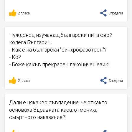
2 гласа
Сподели
Чужденец изучаващ български пита свой
колега Българин:
- Как е на български "синхрофазотрон"?
- Ко?
- Боже какъв прекрасен лаконичен език!
2 гласа
Сподели
Дали е някакво съвпадение, че откакто
основаха Здравната каса, отмениха
смъртното наказание?!