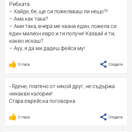
Рибката:
– Хайде, бе, ще си пожелаваш ли нещо?!
– Ама как така?
– Ами така, вчера ме хвана един, пожела си
един милион евро и ги получи! Казвай и ти,
какво искаш?
– Ауу, я да ми дадеш фейса му!
3 гласа
Сподели
- Ядене, платено от някой друг, не съдържа
никакви калории!
Стара еврейска поговорка
2 гласа
Сподели