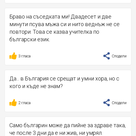
Браво на съседката ми! Двадесет и две
минути псува мъжа си и нито веднъж не се
повтори. Това се казва учителка по
български език.
3 гласа
Сподели
Да... в България се срещат и умни хора, но с
кого и къде не знам?
2 гласа
Сподели
Само българин може да пийне за здраве така,
че после 3 дни да е ни жив, ни умрял.