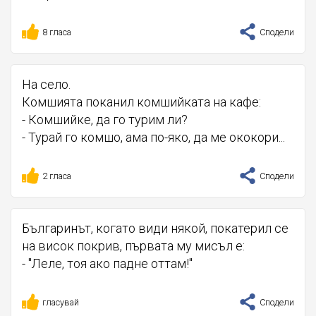
8 гласа
Сподели
На село.
Комшията поканил комшийката на кафе:
- Комшийке, да го турим ли?
- Турай го комшо, ама по-яко, да ме ококори...
2 гласа
Сподели
Българинът, когато види някой, покатерил се
на висок покрив, първата му мисъл е:
- "Леле, тоя ако падне оттам!"
гласувай
Сподели