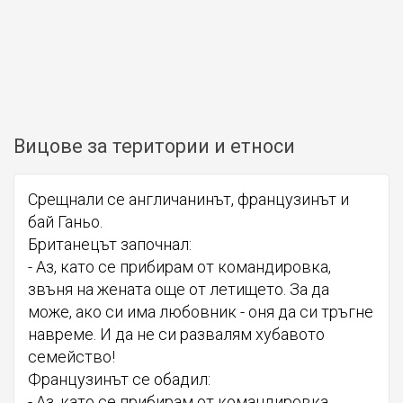
Вицове за територии и етноси
Срещнали се англичанинът, французинът и
бай Ганьо.
Британецът започнал:
- Аз, като се прибирам от командировка,
звъня на жената още от летището. За да
може, ако си има любовник - оня да си тръгне
навреме. И да не си развалям хубавото
семейство!
Французинът се обадил:
- Аз, като се прибирам от командировка,