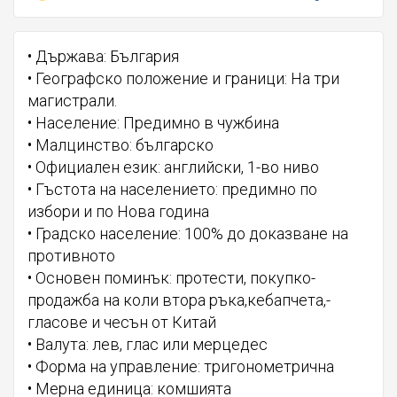
• Държава: България
• Географско положение и граници: На три
магистрали.
• Население: Предимно в чужбина
• Малцинство: българско
• Официален език: английски, 1-во ниво
• Гъстота на населението: предимно по
избори и по Нова година
• Градско население: 100% до доказване на
противното
• Основен поминък: протести, покупко-
продажб­а на коли втора ръка,кебапчета,­
гласове и чесън от Китай
• Валута: лев, глас или мерцедес
• Форма на управление: тригонометрична
• Мерна единица: комшията