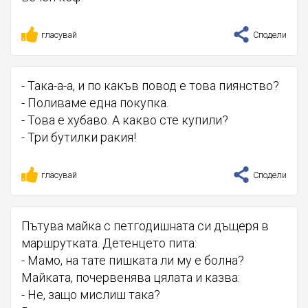
гласувай
Сподели
- Така-а-а, и по какъв повод е това пиянство?
- Поливаме една покупка.
- Това е хубаво. А какво сте купили?
- Три бутилки ракия!
гласувай
Сподели
Пътува майка с петгодишната си дъщеря в
маршрутката. Детенцето пита:
- Мамо, на тате пишката ли му е болна?
Майката, почервенява цялата и казва:
- Не, защо мислиш така?