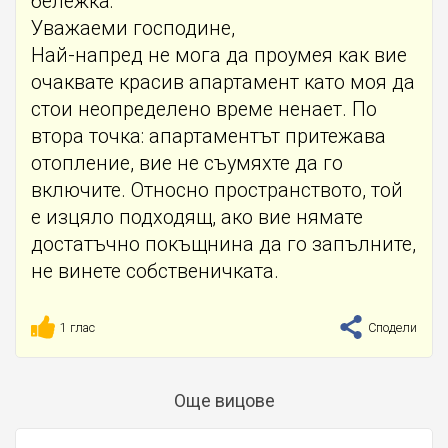
бележка:
Уважаеми господине,
Най-напред не мога да проумея как вие
очаквате красив апартамент като моя да
стои неопределено време ненает. По
втора точка: апартаментът притежава
отопление, вие не съумяхте да го
включите. Относно пространството, той
е изцяло подходящ, ако вие нямате
достатъчно покъщнина да го запълните,
не винете собственичката.
1 глас
Сподели
Още вицове