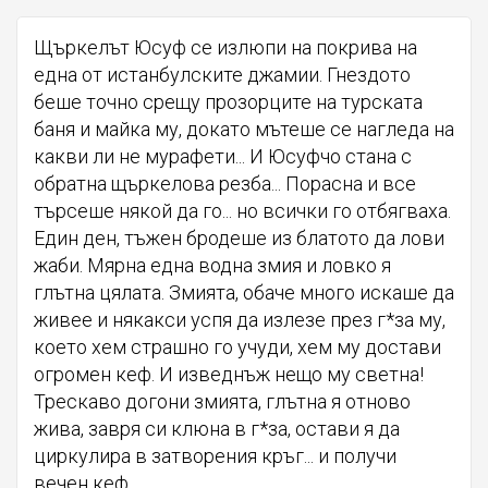
Щъркелът Юсуф се излюпи на покрива на
една от истанбулските джамии. Гнездото
беше точно срещу прозорците на турската
баня и майка му, докато мътеше се нагледа на
какви ли не мурафети... И Юсуфчо стана с
обратна щъркелова резба... Порасна и все
търсеше някой да го... но всички го отбягваха.
Един ден, тъжен бродеше из блатото да лови
жаби. Мярна една водна змия и ловко я
глътна цялата. Змията, обаче много искаше да
живее и някакси успя да излезе през г*за му,
което хем страшно го учуди, хем му достави
огромен кеф. И изведнъж нещо му светна!
Трескаво догони змията, глътна я отново
жива, завря си клюна в г*за, остави я да
циркулира в затворения кръг... и получи
вечен кеф.