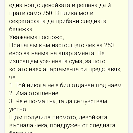
една нощ с девойката и решава да й
прати само 250. В плика моли
секретарката да прибави следната
бележка:
Уважаема госпожо,
Прилагам към настоящето чек за 250
евро за наема на апартамента. Не
изпращам уречената сума, защото
когато наех апартамента си представях,
че:
1. Той никога не е бил отдаван под наем.
2. Има отопление.
3. Че е по-малък, та да се чувствам
уютно.
Щом получила писмото, девойката
върнала чека, придружен от следната