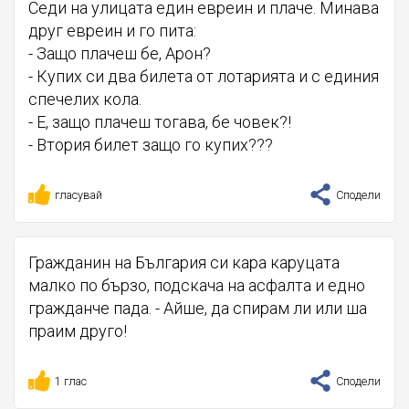
Седи на улицата един евреин и плаче. Минава
друг евреин и го пита:
- Защо плачеш бе, Арон?
- Купих си два билета от лотарията и с единия
спечелих кола.
- Е, защо плачеш тогава, бе човек?!
- Втория билет защо го купих???
гласувай
Сподели
Гражданин на България си кара каруцата
малко по бързо, подскача на асфалта и едно
гражданче пада. - Айше, да спирам ли или ша
праим друго!
1 глас
Сподели