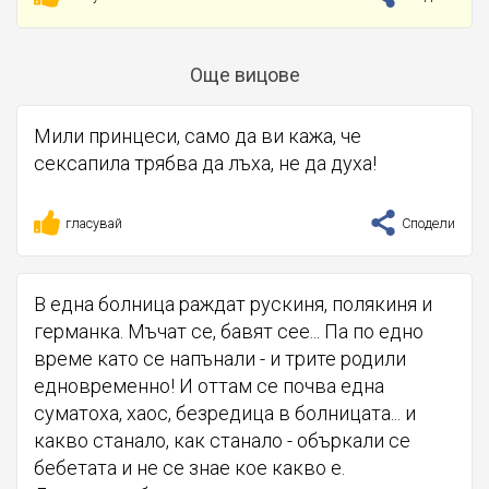
Още вицове
Мили принцеси, само да ви кажа, че
сексапила трябва да лъха, не да духа!
гласувай
Сподели
В една болница раждат рускиня, полякиня и
германка. Мъчат се, бавят сее... Па по едно
време като се напънали - и трите родили
едновременно! И оттам се почва една
суматоха, хаос, безредица в болницата... и
какво станало, как станало - объркали се
бебетата и не се знае кое какво е.