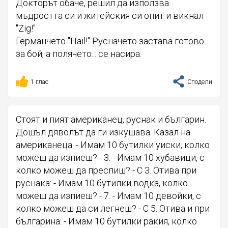
Докторът обаче, решил да използва
мъдростта си и житейския си опит и викнал
"Zig!"
Германчето "Hail!" Русначето застава готово
за бой, а полячето... се насира.
1 глас
Сподели
Стоят и пият американец, руснак и българин.
Дошъл дяволът да ги изкушава. Казал на
американеца: - Имам 10 бутилки уиски, колко
можеш да изпиеш? - 3. - Имам 10 хубавици, с
колко можеш да преспиш? - С 3. Отива при
руснака: - Имам 10 бутилки водка, колко
можеш да изпиеш? - 7. - Имам 10 девойки, с
колко можеш да си легнеш? - С 5. Отива и при
българина: - Имам 10 бутилки ракия, колко