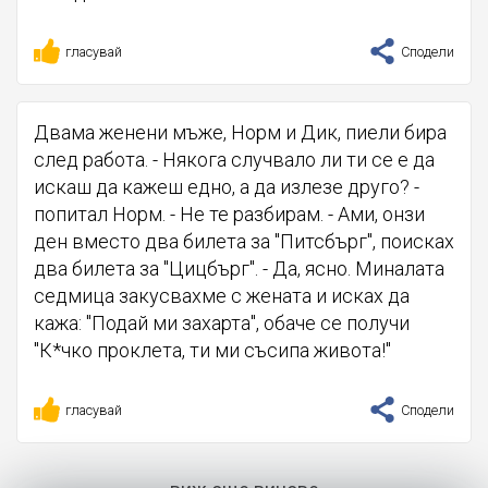
гласувай
Сподели
Двама женени мъже, Норм и Дик, пиели бира
след работа. - Някога случвало ли ти се е да
искаш да кажеш едно, а да излезе друго? -
попитал Норм. - Не те разбирам. - Ами, онзи
ден вместо два билета за "Питсбърг", поисках
два билета за "Цицбърг". - Да, ясно. Миналата
седмица закусвахме с жената и исках да
кажа: "Подай ми захарта", обаче се получи
"К*чко проклета, ти ми съсипа живота!"
гласувай
Сподели