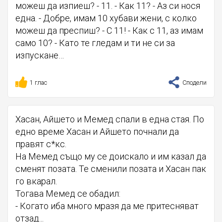
можеш да изпиеш? - 11. - Как 11? - Аз си нося
една. - Добре, имам 10 хубави жени, с колко
можеш да преспиш? - С 11! - Как с 11, аз имам
само 10? - Като те гледам и ти не си за
изпускане…
1 глас
Сподели
Хасан, Айшето и Мемед спали в една стая. По
едно време Хасан и Айшето почнали да
правят с*кс.
На Мемед също му се доискало и им казал да
сменят позата. Те сменили позата и Хасан пак
го вкарал.
Тогава Мемед се обадил:
- Когато иба много мразя да ме притесняват
отзад...