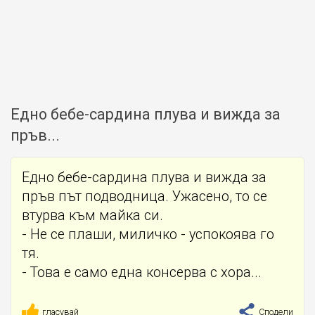
Едно бебе-сардина плува и вижда за
пръв...
Едно бебе-сардина плува и вижда за
пръв път подводница. Ужасено, то се
втурва към майка си.
- Не се плаши, миличко - успокоява го
тя.
- Това е само една консерва с хора...
гласувай
Сподели