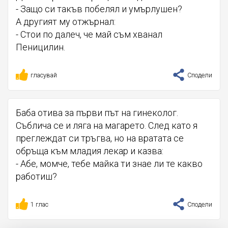
- Защо си такъв побелял и умърлушен?
А другият му отжърнал:
- Стои по далеч, че май съм хванал
Пеницилин.
гласувай
Сподели
Баба отива за първи път на гинеколог.
Съблича се и ляга на магарето. След като я
преглеждат си тръгва, но на вратата се
обръща към младия лекар и казва:
- Абе, момче, тебе майка ти знае ли те какво
работиш?
1 глас
Сподели