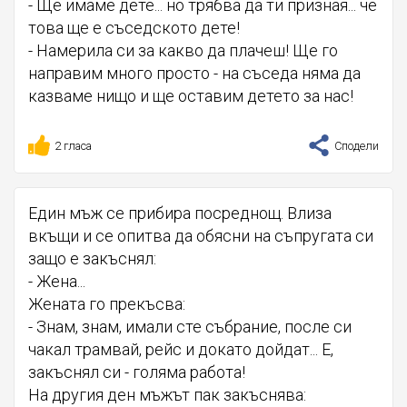
- Ще имаме дете... но трябва да ти призная... че
това ще е съседското дете!
- Намерила си за какво да плачеш! Ще го
направим много просто - на съседа няма да
казваме нищо и ще оставим детето за нас!
2 гласа
Сподели
Един мъж се прибира посреднощ. Влиза
вкъщи и се опитва да обясни на съпругата си
защо е закъснял:
- Жена...
Жената го прекъсва:
- Знам, знам, имали сте събрание, после си
чакал трамвай, рейс и докато дойдат... Е,
закъснял си - голяма работа!
На другия ден мъжът пак закъснява: