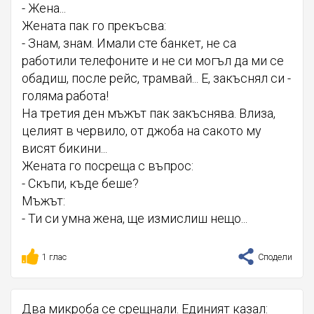
- Жена...
Жената пак го прекъсва:
- Знам, знам. Имали сте банкет, не са
работили телефоните и не си могъл да ми се
обадиш, после рейс, трамвай... Е, закъснял си -
голяма работа!
На третия ден мъжът пак закъснява. Влиза,
целият в червило, от джоба на сакото му
висят бикини...
Жената го посреща с въпрос:
- Скъпи, къде беше?
Мъжът:
- Ти си умна жена, ще измислиш нещо...
1 глас
Сподели
Два микроба се срещнали. Единият казал: