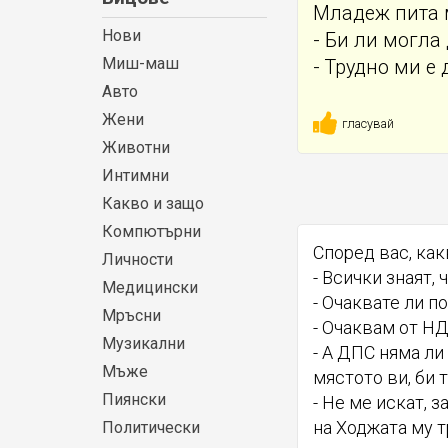
Младеж пита 
Нови
- Би ли могла
Миш-маш
- Трудно ми е
Авто
Жени
гласувай
Животни
Интимни
Какво и защо
Компютърни
Според вас, как
Личности
- Всички знаят,
Медицински
- Очаквате ли п
Мръсни
- Очаквам от Н
Музикални
- А ДПС няма ли
Мъже
мястото ви, би 
Пиянски
- Не ме искат, 
на Ходжата му т
Политически