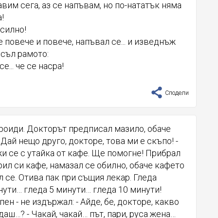
правим сега, аз се напъвам, но по-нататък няма
!
-силно!
е повече и повече, напъвал се... и изведнъж
есъл рамото:
е... че се насра!
Сподели
роиди. Докторът предписал мазило, обаче
 Дай нещо друго, докторе, това ми е скъпо! -
и се с утайка от кафе. Ще помогне! Прибрал
рил си кафе, намазал се обилно, обаче кафето
се. Отива пак при същия лекар. Гледа
ути… гледа 5 минути… гледа 10 минути!
ен - не издържал: - Айде, бе, докторе, какво
даш…? - Чакай, чакай… път, пари, руса жена…