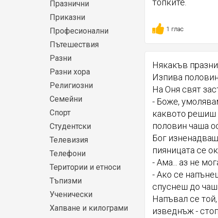
топките.
Празнични
Приказни
1 глас
Професионални
Пътешествия
Разни
Някакъв празник
Разни хора
Изпива половина
Религиозни
На Оня свят зас
Семейни
- Боже, умолява
Спорт
каквото решиш -
половин чаша о
Студентски
Бог изненадващо
Телевизия
пияницата се ок
Телефони
- Ама... аз не мо
Територии и етноси
- Ако се напъне
Тъпизми
спуснеш до чаш
Ученически
Напъвал се той,
Хапване и килограми
изведнъж - стоп