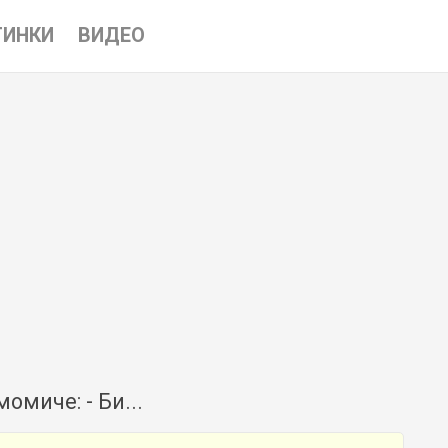
ТИНКИ
ВИДЕО
омиче: - Би...