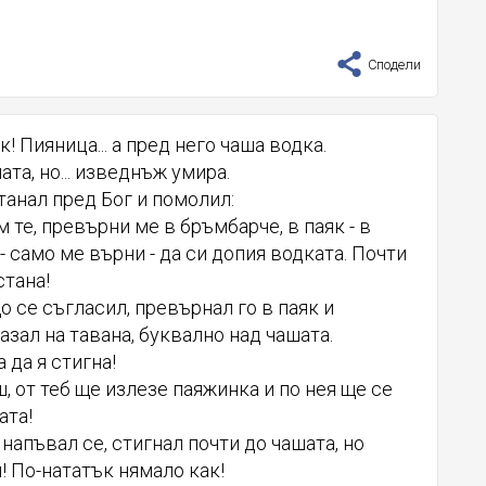
Сподели
! Пияница... а пред него чаша водка.
та, но... изведнъж умира.
танал пред Бог и помолил:
м те, превърни ме в бръмбарче, в паяк - в
 само ме върни - да си допия водката. Почти
стана!
 се съгласил, превърнал го в паяк и
азал на тавана, буквално над чашата.
га да я стигна!
ш, от теб ще излезе паяжинка и по нея ще се
ата!
 напъвал се, стигнал почти до чашата, но
! По-нататък нямало как!