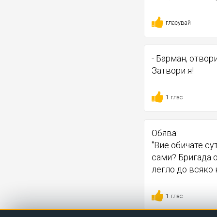
гласувай
- Барман, отвори 
Затвори я!
1 глас
Обява:
"Вие обичате су
сами? Бригада 
легло до всяко 
1 глас