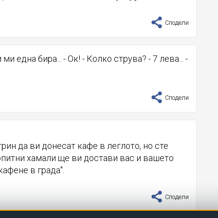
Сподели
ми една бира... - Ок! - Колко струва? - 7 лева... -
Сподели
трин да ви донесат кафе в леглото, но сте
опитни хамали ще ви достави вас и вашето
кафене в града".
Сподели