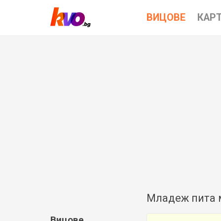
ВИЦОВЕ
КАР
Младеж пита м
Вицове