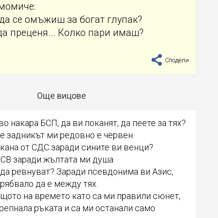
момиче:
 да се омъжиш за богат глупак?
 да преценя... Колко пари имаш?
Сподели
Още вицове
во накара БСП, да ви поканят, да пеете за тях?
 че задникът ми редовно е червен.
окана от СДС заради сините ви венци?
ДСВ заради жълтата ми душа.
 да ревнуват? Заради псевдонима ви Азис,
трябвало да е между тях.
защото на времето като са ми правили сюнет,
репнала ръката и са ми останали само