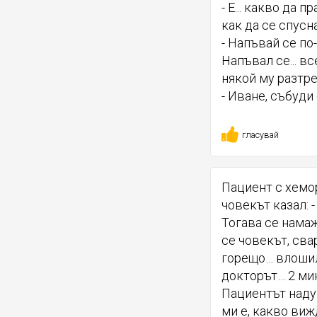
- Е... какво да 
как да се спусна
- Напъвай се по
Напъвал се... вс
някой му разтр
- Иване, събуди с
гласувай
Пациент с хемо
човекът казал: -
Тогава се намаж
се човекът, сва
горещо… влошил 
докторът… 2 мин
Пациентът надуп
ми е, какво виж