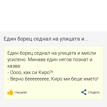
Един борец седнал на улицата и...
Един борец седнал на улицата и мисли
усилено. Минава един негов познат и
казва:
- Оооо, как си Киро?!
- Верно беееееееее, Киро ми беше името!
гласувай
Сподели