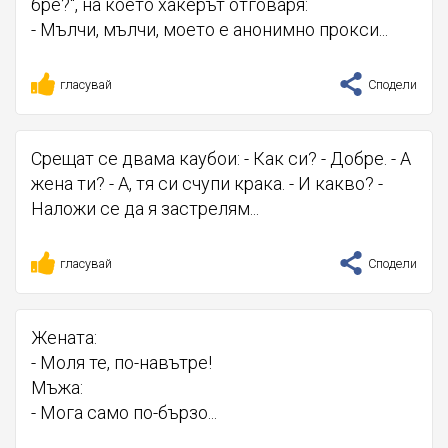
бре?", на което хакерът отговаря:
- Мълчи, мълчи, моето е анонимно прокси...
гласувай
Сподели
Срещат се двама каубои: - Как си? - Добре. - А
жена ти? - А, тя си счупи крака. - И какво? -
Наложи се да я застрелям...
гласувай
Сподели
Жената:
- Моля те, по-навътре!
Мъжа:
- Мога само по-бързо...