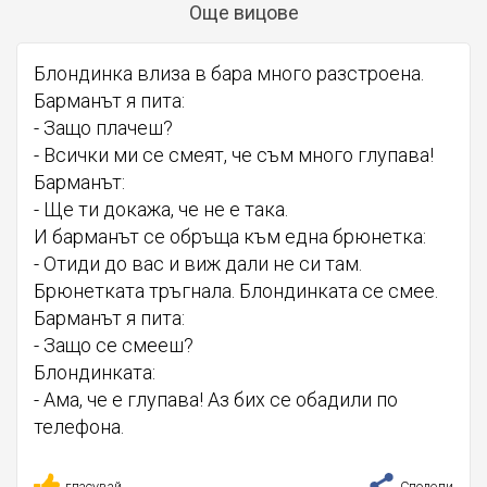
Още вицове
Блондинка влиза в бара много разстроена.
Барманът я пита:
- Защо плачеш?
- Всички ми се смеят, че съм много глупава!
Барманът:
- Ще ти докажа, че не е така.
И барманът се обръща към една брюнетка:
- Отиди до вас и виж дали не си там.
Брюнетката тръгнала. Блондинката се смее.
Барманът я пита:
- Защо се смееш?
Блондинката:
- Ама, че е глупава! Аз бих се обадили по
телефона.
гласувай
Сподели