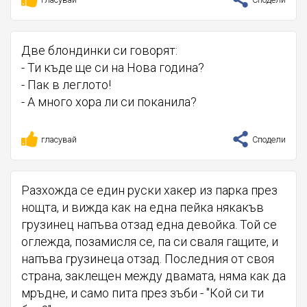
Две блондинки си говорят:
- Ти къде ще си на Нова година?
- Пак в леглото!
- А много хора ли си поканила?
гласувай
Сподели
Разхожда се един руски хакер из парка през
нощта, и вижда как на една пейка някакъв
грузинец напъва отзад една девойка. Той се
оглежда, позамисля се, па си сваля гащите, и
напъва грузинеца отзад. Последния от своя
страна, заклещен между двамата, няма как да
мръдне, и само пита през зъби - "Кой си ти