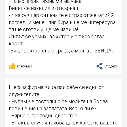
-Не мога бик... жена ми ме чака.
Бикът се изхилил и отвърнал:
-И какъв цар си щом те е страх от женати? Я
погледни мене... пия бира и не ме интересува,
тя ще сготви и ще ме извика!
Лъвът се усмихнал хитро и с висок глас
казал:
-Бик, твоята жена е крава, а моята ЛЪВИЦА...
гласувай
Сподели
Шеф на фирма вика при себе си един от
служителите.
- Чувам, че постоянно се молите на Бог за
повишение на заплатата. Вярно ли е?
- Вярно е, господин директор.
- В такъв случай трябва да ви кажа, че вашето