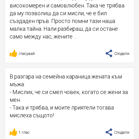
високомерен и самовлюбен. Така че трябва
да му позволиш да си мисли, че е бил
създаден пръв. Просто помни тази наша
малка тайна. Нали разбираш, да си остане
само между нас, жените ...
гласувай
Сподели
В разгара на семейна караница жената към
мъжа:
- Мислих, че си смел човек, когато се жени за
мен.
- Така и трябва, и моите приятели тогава
мислеха същото!
1 глас
Сподели