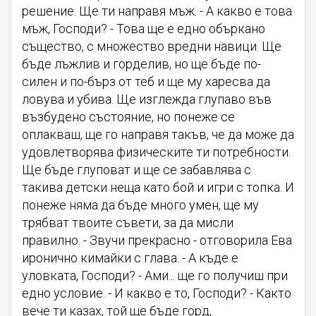
решение. Ще ти направя мъж. - А какво е това
мъж, Господи? - Това ще е едно объркано
същество, с множество вредни навици. Ще
бъде лъжлив и горделив, но ще бъде по-
силен и по-бърз от теб и ще му харесва да
ловува и убива. Ще изглежда глупаво във
възбудено състояние, но понеже се
оплакваш, ще го направя такъв, че да може да
удовлетворява физическите ти потребности.
Ще бъде глуповат и ще се забавлява с
такива детски неща като бой и игри с топка. И
понеже няма да бъде много умен, ще му
трябват твоите съвети, за да мисли
правилно. - Звучи прекрасно - отговорила Ева
иронично кимайки с глава. - А къде е
уловката, Господи? - Ами... ще го получиш при
едно условие. - И какво е то, Господи? - Както
вече ти казах, той ще бъде горд,