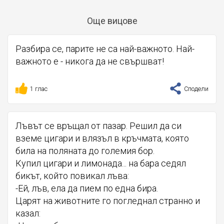
Още вицове
Разбира се, парите не са най-важното. Най-
важното е - никога да не свършват!
1 глас
Сподели
Лъвът се връщал от пазар. Решил да си
вземе цигари и влязъл в кръчмата, която
била на поляната до големия бор.
Купил цигари и лимонада... на бара седял
бикът, който повикал лъва:
-Ей, лъв, ела да пием по една бира.
Царят на животните го погледнал странно и
казал: