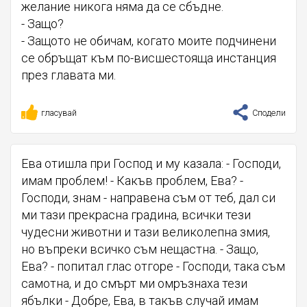
желание никога няма да се сбъдне.
- Защо?
- Защото не обичам, когато моите подчинени
се обръщат към по-висшестояща инстанция
през главата ми.
гласувай
Сподели
Ева отишла при Господ и му казала: - Господи,
имам проблем! - Какъв проблем, Ева? -
Господи, знам - направена съм от теб, дал си
ми тази прекрасна градина, всички тези
чудесни животни и тази великолепна змия,
но въпреки всичко съм нещастна. - Защо,
Ева? - попитал глас отгоре - Господи, така съм
самотна, и до смърт ми омръзнаха тези
ябълки - Добре, Ева, в такъв случай имам