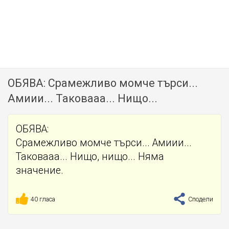
ОБЯВА: Срамежливо момче търси...
Амиии... Таковааа... Нищо...
ОБЯВА:
Срамежливо момче търси... Амиии...
Таковааа... Нищо, нищо... Няма
значение.
40 гласа
Сподели