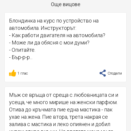
Още вицове
Блондинка на курс по устройство на
автомобила. Инструкторът:
- Как работи двигателя на автомобила?
- Може ли да обясня с мои думи?
- Опитайте.
- Бър-р-р...
1 глас
Сподели
Мъж се връща от среща с любовницата си и
усеща, че много мирише на женски парфюм.
Отива до кръчмата пие една мастика - пак
ухае на жена. Пие втора, трета накрая се
залива с мастика и леко опиянен и добил