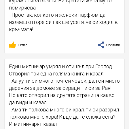
кураж отива вкъщи. На вратата жена му го
помирисва:
- Простак, колкото и женски парфюм да
излееш отгоре си пак ще усетя, че си ходил в
кръчмата!
1 глас
Сподели
Един митничар умрял и отишъл при Господ.
Отворил той една голяма книга и казал:
- Аа-уу ти си много почтен човек, дал си много
дарения за домове за сираци, ти си за Рая!
Но като отворил на другата страница какво
да види и казал:
- Ама ти толкова много си крал, ти си разорил
толкова много хора! Къде да те сложа сега?
И митничарят казал: