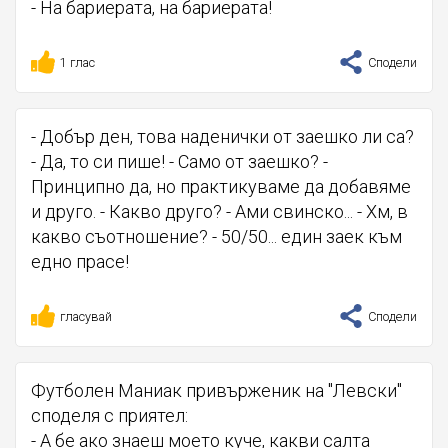
- На бариерата, на бариерата!
1 глас
Сподели
- Добър ден, това наденички от заешко ли са?
- Да, то си пише! - Само от заешко? -
Принципно да, но практикуваме да добавяме
и друго. - Какво друго? - Ами свинско... - Хм, в
какво съотношение? - 50/50... един заек към
едно прасе!
гласувай
Сподели
Футболен Маниак привърженик на "Левски"
споделя с приятел:
- А бе ако знаеш моето куче, какви салта