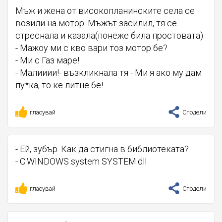
Мъж и жена от високопланинските села се
возили на мотор. Мъжът засилил, тя се
стреснала и казала(понеже била простовата):
- Мажоу ми с кво вари тоз мотор бе?
- Ми с Газ маре!
- Малииии!- възкликнала тя - Ми я ако му дам
пу*ка, то ке литне бе!
гласувай
Сподели
- Ей, зубър. Как да стигна в библиотеката?
- С:WINDОWS sуstеm SYSТЕМ.dll
гласувай
Сподели