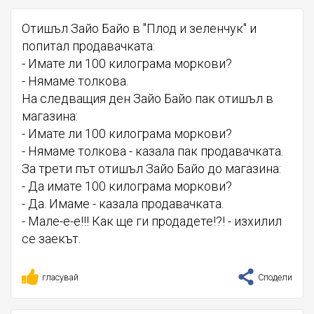
Отишъл Зайо Байо в "Плод и зеленчук" и
попитал продавачката:
- Имате ли 100 килограма моркови?
- Нямаме толкова.
На следващия ден Зайо Байо пак отишъл в
магазина:
- Имате ли 100 килограма моркови?
- Нямаме толкова - казала пак продавачката.
За трети път отишъл Зайо Байо до магазина:
- Да имате 100 килограма моркови?
- Да. Имаме - казала продавачката.
- Мале-е-е!!! Как ще ги продадете!?! - изхилил
се заекът.
гласувай
Сподели