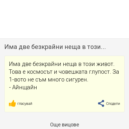
Има две безкрайни неща в този...
Има две безкрайни неща в този живот.
Това е космосът и човешката глупост. За
1-вото не съм много сигурен.
- Айнщайн
гласувай
Сподели
Още вицове