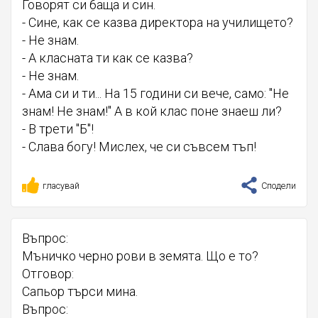
Говорят си баща и син.
- Сине, как се казва директора на училището?
- Не знам.
- А класната ти как се казва?
- Не знам.
- Ама си и ти... На 15 години си вече, само: "Не
знам! Не знам!" А в кой клас поне знаеш ли?
- В трети "Б"!
- Слава богу! Мислех, че си съвсем тъп!
гласувай
Сподели
Въпрос:
Мъничко черно рови в земята. Що е то?
Отговор:
Сапьор търси мина.
Въпрос: