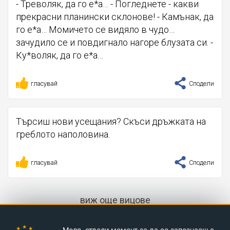
- Треволяк, да го е*а… - Погледнете - какви
прекрасни планински склонове! - Камънак, да
го е*а… Момичето се видяло в чудо…
зачудило се и повдигнало нагоре блузата си. -
Ку*воляк, да го е*а…
гласувай
Сподели
Търсиш нови усещания? Скъси дръжката на
греблото наполовина.
гласувай
Сподели
виж още вицове
Моля, отдели момент за да се запознаеш с