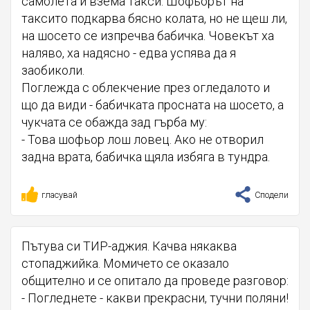
самолета и взема такси. Шофьорът на
таксито подкарва бясно колата, но не щеш ли,
на шосето се изпречва бабичка. Човекът ха
наляво, ха надясно - едва успява да я
заобиколи.
Поглежда с облекчение през огледалото и
що да види - бабичката просната на шосето, а
чукчата се обажда зад гърба му:
- Това шофьор лош ловец. Ако не отворил
задна врата, бабичка щяла избяга в тундра.
гласувай
Сподели
Пътува си ТИР-аджия. Качва някаква
стопаджийка. Момичето се оказало
общително и се опитало да проведе разговор:
- Погледнете - какви прекрасни, тучни поляни!