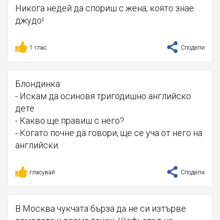
Никога недей да спориш с жена, която знае
джудо!
1 глас
Сподели
Блондинка:
- Искам да осиновя тригодишно английско
дете.
- Какво ще правиш с него?
- Когато почне да говори, ще се уча от него на
английски.
гласувай
Сподели
В Москва чукчата бърза да не си изтърве